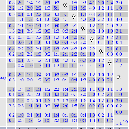
0:8
2:2
1:4
1:2
2:1
0:2
1:5
2:3
4:1
3:0
2:4
2:0
2:2
1:2
2:0
2:2
1:3
5:1
1:4
3:0
4:0
1:2
1:1
1:0
0:5
0:1
0:1
2:2
1:2
0:3
5:1
1:3
0:4
2:4
1:1
1:1
1:2
1:1
1:2
3:1
1:0
3:2
4:1
4:2
3:0
2:2
1:1
4:0
0:2
1:1
1:0
1:1
1:2
0:0
3:2
3:1
1:2
2:1
2:0
2:2
1:3
2:1
3:3
1:2
0:3
1:3
0:3
2:4
0:2
1:0
1:0
3:1
0:7
0:3
0:3
2:2
2:1
1:2
1:4
4:0
2:1
2:2
0:2
2:1
1:1
2:0
1:1
1:0
0:1
0:2
0:4
0:3
2:0
0:1
1:2
0:4
0:4
0:2
0:2
2:1
1:2
1:3
0:3
4:2
1:2
2:2
2:1
0:1
0:2
1:2
2:2
1:3
0:2
1:1
2:1
2:2
0:1
1:0
0:3
0:0
0:3
0:1
2:5
1:2
2:1
0:0
4:2
1:1
0:2
2:0
1:2
2:1
1:5
0:4
1:0
1:3
0:1
1:2
1:1
1:1
0:1
2:1
3:0
1:2
0:3
2:2
1:2
3:4
3:1
0:2
0:2
1:1
2:2
1:2
1:0
1:2
од)
0:3
1:0
0:0
1:2
3:2
1:3
0:1
0:4
1:3
4:0
0:0
2:1
1:1
1:4
1:4
1:1
1:2
2:2
1:4
2:0
3:3
1:1
0:0
1:1
1:3
0:1
0:2
2:3
2:0
1:1
3:3
1:3
0:1
2:0
3:0
0:2
2:1
1:0
1:1
1:2
0:5
0:1
1:3
1:3
1:3
0:3
1:6
1:4
1:2
0:0
3:0
2:3
0:3
1:1
0:1
0:3
0:6
2:0
1:5
0:1
0:2
0:3
0:0
0:2
0:0
0:2
1:0
0:1
0:1
0:1
1:4
0:1
0:1
0:4
1:3
0:2
1:1
0:2
0:3
1:2
1:2
1:5
2:2
1:3
1:3
0:3
1:3
0:1
0:2
3:0
1:1