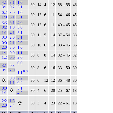
4:1
3:1
1:0
30
14
4
12
58 – 55
46
3:1
0:2
3:1
0:2
3:0
1:0
30
13
6
11
54 – 46
45
1:0
5:1
3:1
3:3
6:1
4:0
30
13
6
11
49 – 45
45
0:2
1:0
3:0
1:1
4:1
3:1
30
11
5
14
37 – 54
38
0:3
2:0
3:1
0:0
2:1
2:0
30
10
6
14
33 – 45
36
2:0
3:0
1:0
1:1
0:0
1:1
30
8
8
14
32 – 45
32
1:2
0:0
2:0
0:0
3:1
0:3
30
8
6
16
33 – 50
30
0:1
2:0
0:3
1:1
0:0
2:2
30
6
12
12
36 – 48
30
1:1
0:2
0:0
3:1
30
4
6
20
25 – 67
18
1:1
4:2
2:2
1:3
30
3
4
23
22 – 61
13
2:0
2:4