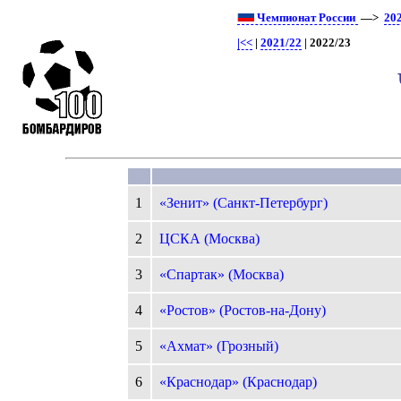
Чемпионат России
—>
20
|<<
|
2021/22
| 2022/23
1
«Зенит» (Санкт-Петербург)
2
ЦСКА (Москва)
3
«Спартак» (Москва)
4
«Ростов» (Ростов-на-Дону)
5
«Ахмат» (Грозный)
6
«Краснодар» (Краснодар)