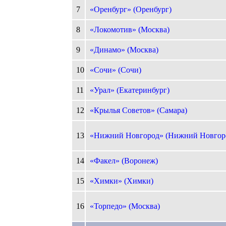
7
«Оренбург» (Оренбург)
8
«Локомотив» (Москва)
9
«Динамо» (Москва)
10
«Сочи» (Сочи)
11
«Урал» (Екатеринбург)
12
«Крылья Советов» (Самара)
13
«Нижний Новгород» (Нижний Новгор
14
«Факел» (Воронеж)
15
«Химки» (Химки)
16
«Торпедо» (Москва)