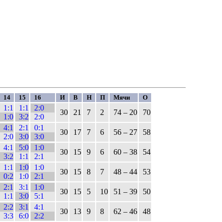
14
15
16
И
В
Н
П
Мячи
О
1:1
1:1
2:0
30
21
7
2
74 – 20
70
1:0
3:2
2:0
4:1
2:1
0:1
30
17
7
6
56 – 27
58
2:0
3:0
3:0
4:1
5:0
1:0
30
15
9
6
60 – 38
54
3:2
1:1
2:1
1:1
1:0
1:0
30
15
8
7
48 – 44
53
0:2
1:0
2:1
2:1
3:1
1:0
30
15
5
10
51 – 39
50
1:1
3:0
5:1
2:2
3:1
4:1
30
13
9
8
62 – 46
48
3:3
6:0
2:2