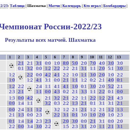
22/23
:
Таблица
| Шахматка |
Матчи
|
Календарь
|
Кто играл
|
Бомбардиры
|
Чемпионат России-2022/23
Результаты всех матчей. Шахматка
1
2
3
4
5
6
7
8
9
10
11
12
13
2:1
2:1
3:1
0:0
1:0
8:0
5:0
2:0
7:0
4:0
3:0
3:0
0:1
3:2
0:0
1:2
2:2
2:2
2:1
3:1
1:1
2:0
5:1
3:0
1:2
2:2
0:0
4:2
4:1
2:2
1:0
1:1
3:0
2:0
1:0
2:2
1:0
1:2
4:1
3:1
0:0
2:1
1:1
1:2
0:2
2:1
4:0
0:1
1:2
2:2
2:4
1:1
4:1
4:1
1:0
0:1
3:0
2:0
5:2
2:1
2:3
2:1
1:1
0:0
4:3
0:2
2:1
3:3
1:1
2:2
0:1
0:0
1:3
0:0
4:2
2:1
3:2
2:1
2:2
1:1
2:2
1:2
2:1
4:3
0:0
1:4
1:1
3:2
0:3
2:2
1:3
2:1
0:1
3:1
3:1
2:1
0:0
2:4
1:1
1:2
3:2
1:2
2:1
2:1
1:2
2:1
1:2
1:3
2:1
1:3
0:0
2:3
2:2
3:1
0:1
3:0
1:0
2:0
1:0
2:3
0:1
1:4
1:4
2:3
2:3
2:0
3:0
0:0
2:1
3:1
0:0
2:0
2:2
0:0
3:4
3:0
2:2
1:5
2:3
3:1
2:0
1:1
2:1
3:1