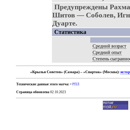
Предупреждены Рахман
Шитов — Соболев, Игн
Дуарте.
Статистика
Средний возраст
Средний опыт
Степень сыгранно
«Крылья Советов» (Самара) – «Спартак» (Москва):
истор
Технические данные этого матча:
•
РПЛ
Страница обновлена
02.10.2023