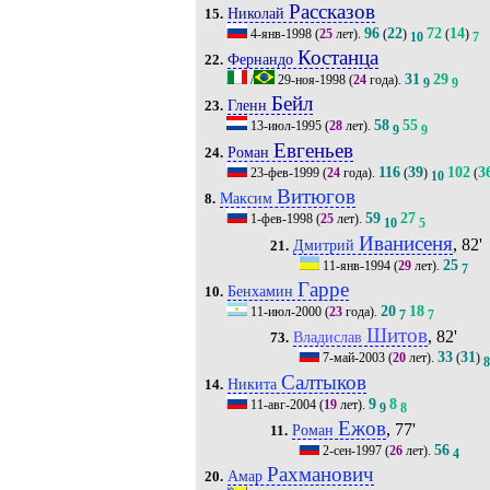
Рассказов
Николай
15.
96
22
72
14
4-янв-1998
(
25
лет).
(
)
(
)
10
7
Костанца
Фернандо
22.
31
29
/
29-ноя-1998
(
24
года).
9
9
Бейл
Гленн
23.
58
55
13-июл-1995
(
28
лет).
9
9
Евгеньев
Роман
24.
116
39
102
3
23-фев-1999
(
24
года).
(
)
(
10
Витюгов
Максим
8.
59
27
1-фев-1998
(
25
лет).
10
5
Иванисеня
, 82'
Дмитрий
21.
25
11-янв-1994
(
29
лет).
7
Гарре
Бенхамин
10.
20
18
11-июл-2000
(
23
года).
7
7
Шитов
, 82'
Владислав
73.
33
31
7-май-2003
(
20
лет).
(
)
Салтыков
Никита
14.
9
8
11-авг-2004
(
19
лет).
9
8
Ежов
, 77'
Роман
11.
56
2-сен-1997
(
26
лет).
4
Рахманович
Амар
20.