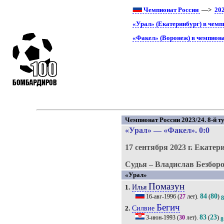
Чемпионат России
—>
20
«Урал» (Екатеринбург) в чемп
«Факел» (Воронеж) в чемпиона
Чемпионат России 2023/24. 8-й ту
«Урал»
—
«Факел»
. 0:0
17 сентября 2023 г.
Екатери
Судья – Владислав Безборо
«Урал»
Помазун
Илья
1.
84
80
16-авг-1996
(
27
лет).
(
)
Бегич
Силвие
2.
83
23
3-июн-1993
(
30
лет).
(
)
8