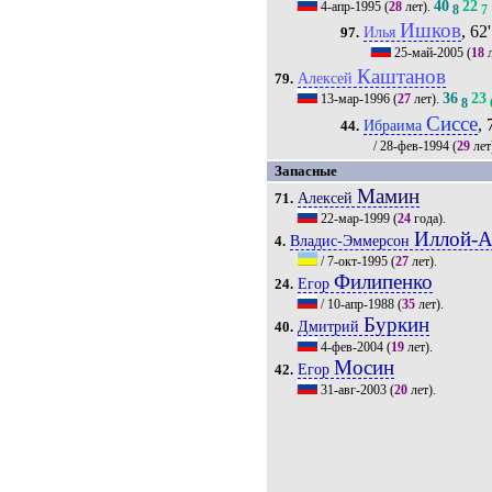
40
22
4-апр-1995
(
28
лет).
8
7
Ишков
, 62'
Илья
97.
25-май-2005
(
18
л
Каштанов
Алексей
79.
36
23
13-мар-1996
(
27
лет).
8
Сиссе
, 
Ибраима
44.
/
28-фев-1994
(
29
лет
Запасные
Мамин
Алексей
71.
22-мар-1999
(
24
года).
Иллой-А
Владис-Эммерсон
4.
/
7-окт-1995
(
27
лет).
Филипенко
Егор
24.
/
10-апр-1988
(
35
лет).
Буркин
Дмитрий
40.
4-фев-2004
(
19
лет).
Мосин
Егор
42.
31-авг-2003
(
20
лет).