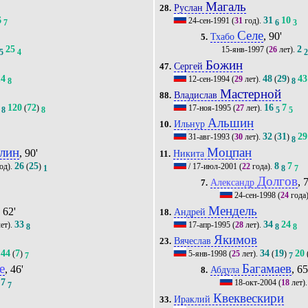
Магаль
Руслан
28.
6
31
10
24-сен-1991
(
31
год).
7
6
3
Селе
, 90'
Тхабо
5.
25
2
15-янв-1997
(
26
лет).
5
4
2
Божин
Сергей
47.
14
48
29
43
12-сен-1994
(
29
лет).
(
)
8
8
Мастерной
Владислав
88.
120
72
16
7
(
)
17-ноя-1995
(
27
лет).
8
8
5
5
Альшин
Ильнур
10.
32
31
29
31-авг-1993
(
30
лет).
(
)
8
лин
Моцпан
, 90'
Никита
11.
26
25
8
7
од).
(
)
/
17-июл-2001
(
22
года).
1
8
7
Долгов
, 
Александр
7.
24-сен-1998
(
24
года
Мендель
, 62'
Андрей
18.
33
34
24
ет).
17-апр-1995
(
28
лет).
8
8
8
Якимов
Вячеслав
23.
44
7
34
19
20
(
)
5-янв-1998
(
25
лет).
(
)
7
7
е
Багамаев
, 46'
, 65
Абдула
8.
7
.
18-окт-2004
(
18
лет)
7
Квеквескири
Ираклий
33.