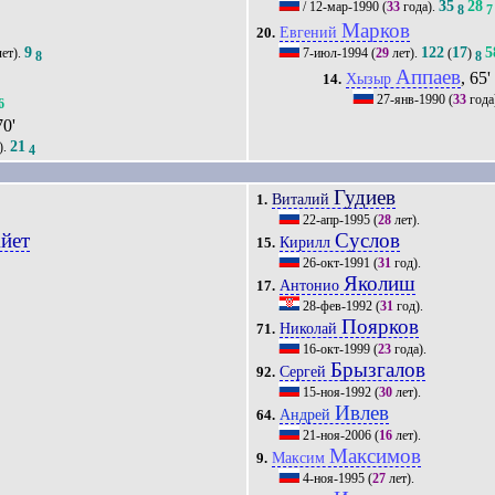
35
28
/
12-мар-1990
(
33
года).
8
7
Марков
Евгений
20.
9
122
17
5
ет).
7-июл-1994
(
29
лет).
(
)
8
8
Аппаев
, 65'
Хызыр
14.
27-янв-1990
(
33
года
6
70'
21
).
4
Гудиев
Виталий
1.
22-апр-1995
(
28
лет).
йет
Суслов
Кирилл
15.
26-окт-1991
(
31
год).
Яколиш
Антонио
17.
28-фев-1992
(
31
год).
Поярков
Николай
71.
16-окт-1999
(
23
года).
Брызгалов
Сергей
92.
15-ноя-1992
(
30
лет).
Ивлев
Андрей
64.
21-ноя-2006
(
16
лет).
Максимов
Максим
9.
4-ноя-1995
(
27
лет).