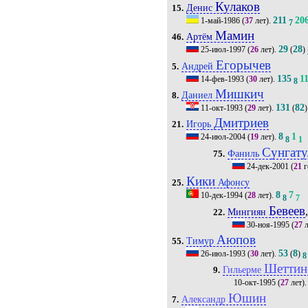
Кулаков
Денис
15.
211
20
1-май-1986
(
37
лет).
7
Мамин
Артём
46.
29
28
25-июл-1997
(
26
лет).
(
)
Егорычев
Андрей
5.
135
1
14-фев-1993
(
30
лет).
8
Мишкич
Даниел
8.
131
82
11-окт-1993
(
29
лет).
(
)
Дмитриев
Игорь
21.
8
1
24-июл-2004
(
19
лет).
8
1
Сунгату
Фаниль
75.
24-дек-2001
(
21
г
Кики
Афонсу
25.
8
7
10-дек-1994
(
28
лет).
8
7
Бевеев
Мингиян
22.
30-ноя-1995
(
27
л
Аюпов
Тимур
55.
53
8
26-июл-1993
(
30
лет).
(
)
8
Шеттин
Гильерме
9.
10-окт-1995
(
27
лет)
Юшин
Александр
7.