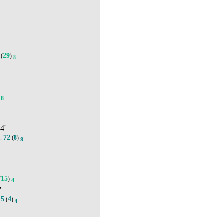
29
(
)
8
8
74'
72
8
).
(
)
8
15
(
)
4
'
5
4
.
(
)
4