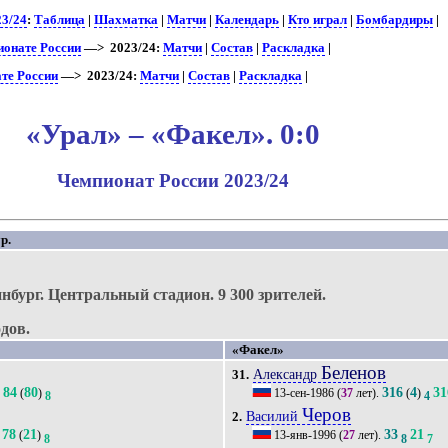
23/24
:
Таблица
|
Шахматка
|
Матчи
|
Календарь
|
Кто играл
|
Бомбардиры
|
ионате России
—> 2023/24:
Матчи
|
Состав
|
Раскладка
|
те России
—> 2023/24:
Матчи
|
Состав
|
Раскладка
|
«Урал» – «Факел». 0:0
Чемпионат России 2023/24
р.
нбург.
Центральный стадион.
9 300 зрителей.
дов.
«Факел»
Беленов
Александр
31.
84
80
316
4
31
(
)
13-сен-1986
(
37
лет).
(
)
8
8
4
Черов
Василий
2.
78
21
33
21
(
)
13-янв-1996
(
27
лет).
8
8
7