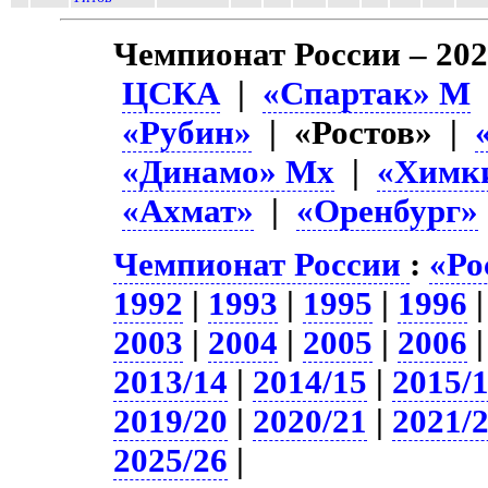
Чемпионат России – 202
ЦСКА
|
«Спартак» М
«Рубин»
| «Ростов» |
«Динамо» Мх
|
«Химк
«Ахмат»
|
«Оренбург»
Чемпионат России
:
«Ро
1992
|
1993
|
1995
|
1996
2003
|
2004
|
2005
|
2006
2013/14
|
2014/15
|
2015/
2019/20
|
2020/21
|
2021/
2025/26
|