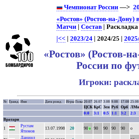
Чемпионат России
—>
2
«Ростов» (Ростов-на-Дону) 
Матчи
|
Состав
| Раскладка 
|<<
|
2023/24
| 2024/25 |
2025
«Ростов» (Ростов-на
России по фу
Игроки: раскл
№
Гражд.
Имя
Дата рожд.
Игры
Голы
20.07
26.07
3.08
9.08
17.08
25.08
ЦСК
КрС
Зен
Руб
Орб
ЛМ
0:0
3:1
0:5
1:1
3:2
2:3
Вратари
Рустам
1
13.07.1998
20
90
90
90
90
90
о
0
Ятимов
Даниил