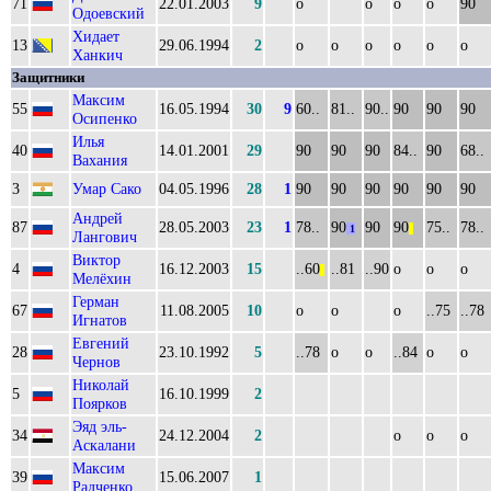
71
22.01.2003
9
о
о
о
о
90
Одоевский
Хидает
13
29.06.1994
2
о
о
о
о
о
о
Ханкич
Защитники
Максим
55
16.05.1994
30
9
60..
81..
90..
90
90
90
Осипенко
Илья
40
14.01.2001
29
90
90
90
84..
90
68..
Вахания
3
Умар Сако
04.05.1996
28
1
90
90
90
90
90
90
Андрей
87
28.05.2003
23
1
78..
90
90
90
75..
78..
1
||
Лангович
Виктор
4
16.12.2003
15
..60
..81
..90
о
о
о
||
Мелёхин
Герман
67
11.08.2005
10
о
о
о
..75
..78
Игнатов
Евгений
28
23.10.1992
5
..78
о
о
..84
о
о
Чернов
Николай
5
16.10.1999
2
Поярков
Эяд эль-
34
24.12.2004
2
о
о
о
Аскалани
Максим
39
15.06.2007
1
Радченко