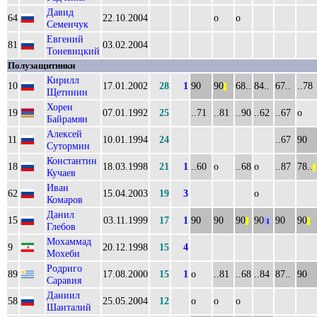
Давид
64
22.10.2004
о
о
Семенчук
Евгений
81
03.02.2004
Тоневицкий
Полузащитники
Кирилл
10
17.01.2002
28
1
90
90
68..
84..
67..
..78
||
Щетинин
Хорен
19
07.01.1992
25
..71
..81
..90
..62
..67
о
Байрамян
Алексей
11
10.01.1994
24
..67
90
Сутормин
Константин
18
18.03.1998
21
1
..60
о
..68
о
..87
78..
||
Кучаев
Иван
62
15.04.2003
19
3
о
Комаров
Данил
15
03.11.1999
17
1
90
90
90
90
90
90
||
1
||
Глебов
Мохаммад
9
20.12.1998
15
4
Мохеби
Родриго
89
17.08.2000
15
1
о
..81
..68
..84
87..
90
Саравия
Даниил
58
25.05.2004
12
о
о
о
Шанталий