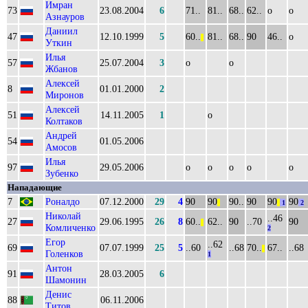
Имран
73
23.08.2004
6
71..
81..
68..
62..
о
о
Азнауров
Даниил
47
12.10.1999
5
60..
81..
68..
90
46..
о
||
Уткин
Илья
57
25.07.2004
3
о
о
Жбанов
Алексей
8
01.01.2000
2
Миронов
Алексей
51
14.11.2005
1
о
Колтаков
Андрей
54
01.05.2006
Амосов
Илья
97
29.05.2006
о
о
о
о
о
Зубенко
Нападающие
7
Роналдо
07.12.2000
29
4
90
90
90..
90
90
90
||
||
1
2
Николай
..46
27
29.06.1995
26
8
60..
62..
90
..70
90
||
Комличенко
2
Егор
..62
69
07.07.1999
25
5
..60
..68
70..
67..
..68
||
Голенков
1
Антон
91
28.03.2005
6
Шамонин
Денис
88
06.11.2006
Титов