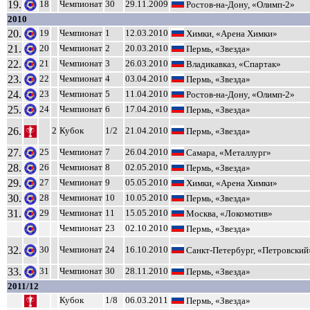
19.
18
Чемпионат
30
29.11.2009
Ростов-на-Дону, «Олимп-2»
2010
20.
19
Чемпионат
1
12.03.2010
Химки, «Арена Химки»
21.
20
Чемпионат
2
20.03.2010
Пермь, «Звезда»
22.
21
Чемпионат
3
26.03.2010
Владикавказ, «Спартак»
23.
22
Чемпионат
4
03.04.2010
Пермь, «Звезда»
24.
23
Чемпионат
5
11.04.2010
Ростов-на-Дону, «Олимп-2»
25.
24
Чемпионат
6
17.04.2010
Пермь, «Звезда»
26.
2
Кубок
1/2
21.04.2010
Пермь, «Звезда»
27.
25
Чемпионат
7
26.04.2010
Самара, «Металлург»
28.
26
Чемпионат
8
02.05.2010
Пермь, «Звезда»
29.
27
Чемпионат
9
05.05.2010
Химки, «Арена Химки»
30.
28
Чемпионат
10
10.05.2010
Пермь, «Звезда»
31.
29
Чемпионат
11
15.05.2010
Москва, «Локомотив»
Чемпионат
23
02.10.2010
Пермь, «Звезда»
32.
30
Чемпионат
24
16.10.2010
Санкт-Петербург, «Петровский
33.
31
Чемпионат
30
28.11.2010
Пермь, «Звезда»
2011/12
Кубок
1/8
06.03.2011
Пермь, «Звезда»