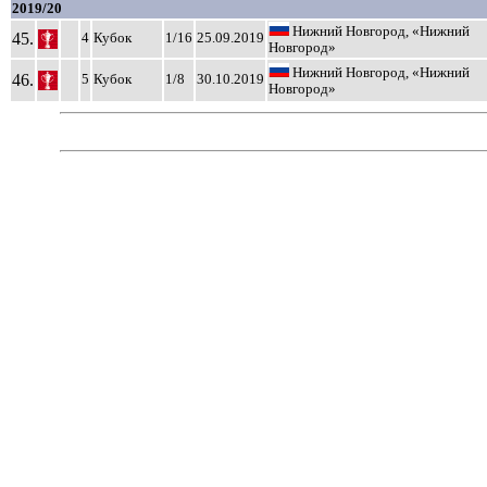
2019/20
Нижний Новгород, «Нижний
45.
4
Кубок
1/16
25.09.2019
Новгород»
Нижний Новгород, «Нижний
46.
5
Кубок
1/8
30.10.2019
Новгород»