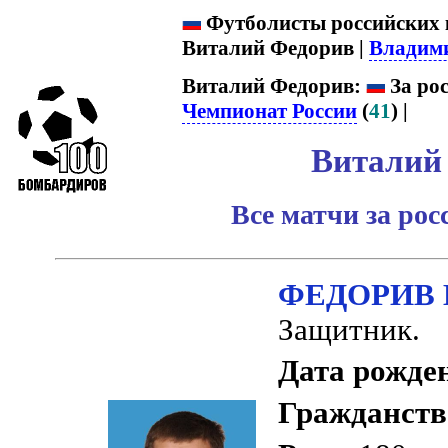
Футболисты российских кл
Виталий Федорив |
Владим
Виталий Федорив:
За рос
Чемпионат России
(
41
) |
Виталий
Все матчи за ро
ФЕДОРИВ В
Защитник.
Дата рожде
Гражданств