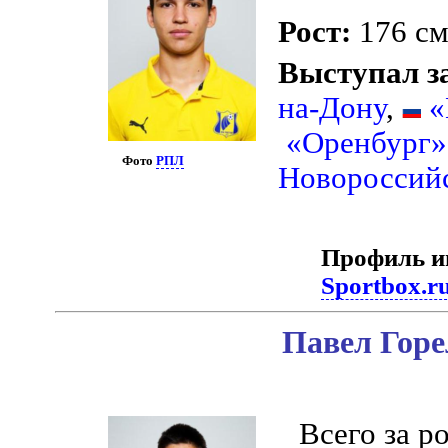
Рост:
176 с
Выступал з
на-Дону
,
«
«Оренбург»
Фото
РПЛ
Новороссий
Профиль и
Sportbox.r
Павел Горе
Всего за 