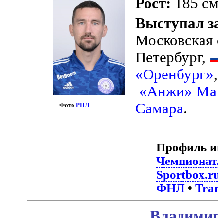
Рост:
185 с
Выступал з
Московская 
Петербург,
«Оренбург»
«Анжи» Ма
Самара
.
Фото
РПЛ
Профиль и
Чемпионат
Sportbox.r
ФНЛ
•
Tra
Владимир