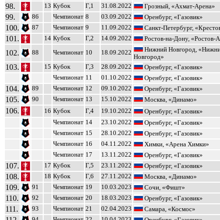
98.
13
Кубок
Г,1
31.08.2022
Грозный, «Ахмат-Арена»
99.
86
Чемпионат
8
03.09.2022
Оренбург, «Газовик»
100.
87
Чемпионат
9
11.09.2022
Санкт-Петербург, «Кресто
101.
14
Кубок
Г,2
14.09.2022
Ростов-на-Дону, «Ростов-
Нижний Новгород, «Нижн
102.
88
Чемпионат
10
18.09.2022
Новгород»
103.
15
Кубок
Г,3
28.09.2022
Оренбург, «Газовик»
Чемпионат
11
01.10.2022
Оренбург, «Газовик»
104.
89
Чемпионат
12
09.10.2022
Оренбург, «Газовик»
105.
90
Чемпионат
13
15.10.2022
Москва, «Динамо»
106.
16
Кубок
Г,4
19.10.2022
Оренбург, «Газовик»
Чемпионат
14
23.10.2022
Оренбург, «Газовик»
Чемпионат
15
28.10.2022
Оренбург, «Газовик»
Чемпионат
16
04.11.2022
Химки, «Арена Химки»
Чемпионат
17
13.11.2022
Оренбург, «Газовик»
107.
17
Кубок
Г,5
23.11.2022
Оренбург, «Газовик»
108.
18
Кубок
Г,6
27.11.2022
Москва, «Динамо»
109.
91
Чемпионат
19
10.03.2023
Сочи, «Фишт»
110.
92
Чемпионат
20
18.03.2023
Оренбург, «Газовик»
111.
93
Чемпионат
21
02.04.2023
Самара, «Космос»
112.
94
Чемпионат
22
10.04.2023