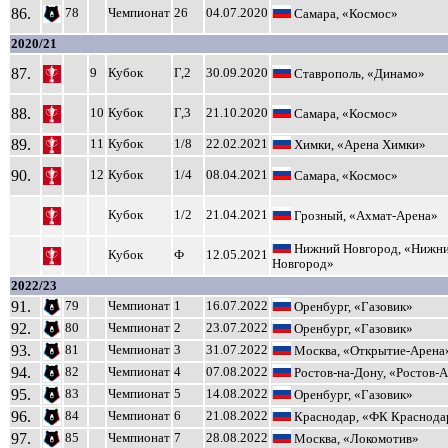
86.
78
Чемпионат
26
04.07.2020
Самара, «Космос»
2020/21
87.
9
Кубок
Г,2
30.09.2020
Ставрополь, «Динамо»
88.
10
Кубок
Г,3
21.10.2020
Самара, «Космос»
89.
11
Кубок
1/8
22.02.2021
Химки, «Арена Химки»
90.
12
Кубок
1/4
08.04.2021
Самара, «Космос»
Кубок
1/2
21.04.2021
Грозный, «Ахмат-Арена»
Нижний Новгород, «Нижн
Кубок
Ф
12.05.2021
Новгород»
2022/23
91.
79
Чемпионат
1
16.07.2022
Оренбург, «Газовик»
92.
80
Чемпионат
2
23.07.2022
Оренбург, «Газовик»
93.
81
Чемпионат
3
31.07.2022
Москва, «Открытие-Арена
94.
82
Чемпионат
4
07.08.2022
Ростов-на-Дону, «Ростов-
95.
83
Чемпионат
5
14.08.2022
Оренбург, «Газовик»
96.
84
Чемпионат
6
21.08.2022
Краснодар, «ФК Краснода
97.
85
Чемпионат
7
28.08.2022
Москва, «Локомотив»