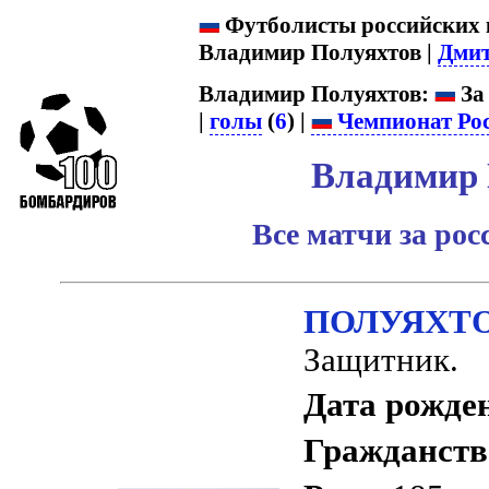
Футболисты российских кл
Владимир Полуяхтов |
Дми
Владимир Полуяхтов:
За
|
голы
(
6
) |
Чемпионат Ро
Владимир 
Все матчи за ро
ПОЛУЯХТОВ
Защитник.
Дата рожде
Гражданств