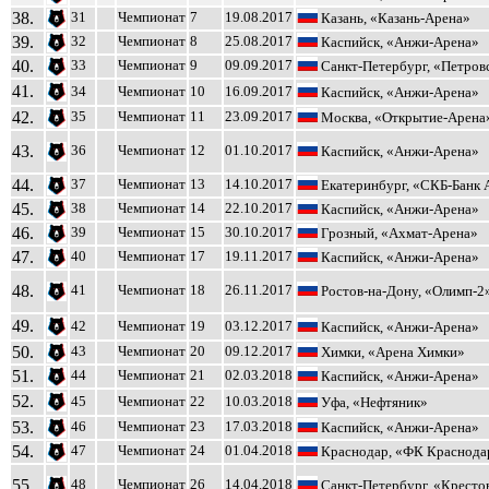
38.
31
Чемпионат
7
19.08.2017
Казань, «Казань-Арена»
39.
32
Чемпионат
8
25.08.2017
Каспийск, «Анжи-Арена»
40.
33
Чемпионат
9
09.09.2017
Санкт-Петербург, «Петров
41.
34
Чемпионат
10
16.09.2017
Каспийск, «Анжи-Арена»
42.
35
Чемпионат
11
23.09.2017
Москва, «Открытие-Арена
43.
36
Чемпионат
12
01.10.2017
Каспийск, «Анжи-Арена»
44.
37
Чемпионат
13
14.10.2017
Екатеринбург, «СКБ-Банк 
45.
38
Чемпионат
14
22.10.2017
Каспийск, «Анжи-Арена»
46.
39
Чемпионат
15
30.10.2017
Грозный, «Ахмат-Арена»
47.
40
Чемпионат
17
19.11.2017
Каспийск, «Анжи-Арена»
48.
41
Чемпионат
18
26.11.2017
Ростов-на-Дону, «Олимп-2
49.
42
Чемпионат
19
03.12.2017
Каспийск, «Анжи-Арена»
50.
43
Чемпионат
20
09.12.2017
Химки, «Арена Химки»
51.
44
Чемпионат
21
02.03.2018
Каспийск, «Анжи-Арена»
52.
45
Чемпионат
22
10.03.2018
Уфа, «Нефтяник»
53.
46
Чемпионат
23
17.03.2018
Каспийск, «Анжи-Арена»
54.
47
Чемпионат
24
01.04.2018
Краснодар, «ФК Краснода
55.
48
Чемпионат
26
14.04.2018
Санкт-Петербург, «Кресто