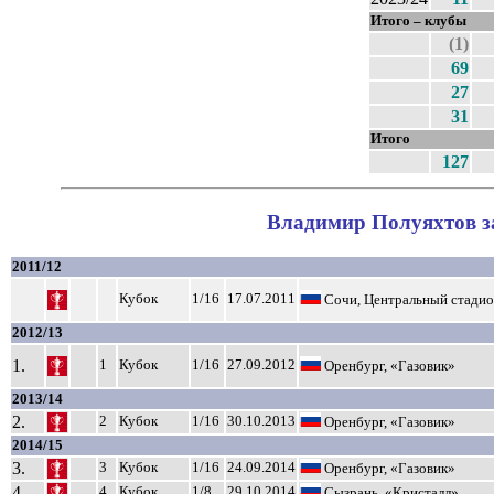
Итого – клубы
(1)
69
27
31
Итого
127
Владимир Полуяхтов за
2011/12
Кубок
1/16
17.07.2011
Сочи, Центральный стади
2012/13
1.
1
Кубок
1/16
27.09.2012
Оренбург, «Газовик»
2013/14
2.
2
Кубок
1/16
30.10.2013
Оренбург, «Газовик»
2014/15
3.
3
Кубок
1/16
24.09.2014
Оренбург, «Газовик»
4.
4
Кубок
1/8
29.10.2014
Сызрань, «Кристалл»