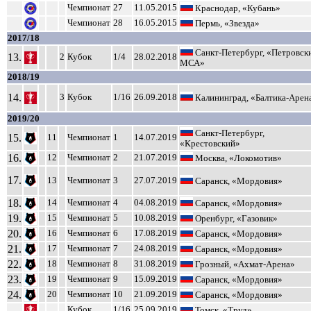
Чемпионат
27
11.05.2015
Краснодар, «Кубань»
Чемпионат
28
16.05.2015
Пермь, «Звезда»
2017/18
Санкт-Петербург, «Петровск
13.
2
Кубок
1/4
28.02.2018
МСА»
2018/19
14.
3
Кубок
1/16
26.09.2018
Калининград, «Балтика-Арен
2019/20
Санкт-Петербург,
15.
11
Чемпионат
1
14.07.2019
«Крестовский»
16.
12
Чемпионат
2
21.07.2019
Москва, «Локомотив»
17.
13
Чемпионат
3
27.07.2019
Саранск, «Мордовия»
18.
14
Чемпионат
4
04.08.2019
Саранск, «Мордовия»
19.
15
Чемпионат
5
10.08.2019
Оренбург, «Газовик»
20.
16
Чемпионат
6
17.08.2019
Саранск, «Мордовия»
21.
17
Чемпионат
7
24.08.2019
Саранск, «Мордовия»
22.
18
Чемпионат
8
31.08.2019
Грозный, «Ахмат-Арена»
23.
19
Чемпионат
9
15.09.2019
Саранск, «Мордовия»
24.
20
Чемпионат
10
21.09.2019
Саранск, «Мордовия»
Кубок
1/16
25.09.2019
Томск, «Труд»