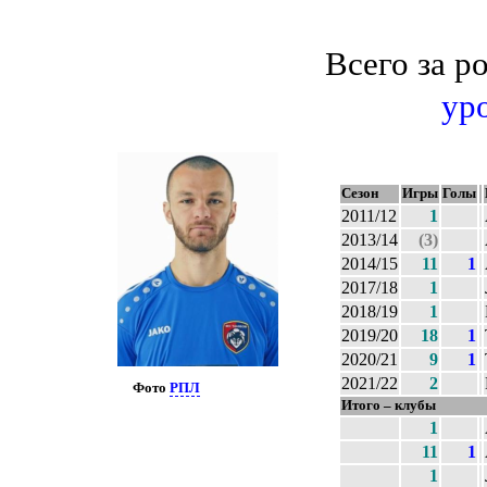
Всего за 
ур
Сезон
Игры
Голы
2011/12
1
2013/14
(3)
2014/15
11
1
2017/18
1
2018/19
1
2019/20
18
1
2020/21
9
1
2021/22
2
Фото
РПЛ
Итого – клубы
1
11
1
1