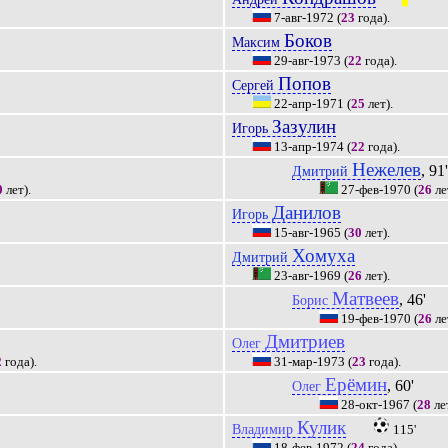
|||
7-авг-1972
(
23
года).
Боков
Максим
29-авг-1973
(
22
года).
Попов
Сергей
22-апр-1971
(
25
лет).
Зазулин
Игорь
13-апр-1974
(
22
года).
Нежелев
, 91
Дмитрий
0
лет).
27-фев-1970
(
26
ле
Данилов
Игорь
15-авг-1965
(
30
лет).
Хомуха
Дмитрий
23-авг-1969
(
26
лет).
Матвеев
, 46'
Борис
19-фев-1970
(
26
ле
Дмитриев
Олег
2
года).
31-мар-1973
(
23
года).
Ерёмин
, 60'
Олег
28-окт-1967
(
28
лет
Кулик
Владимир
115'