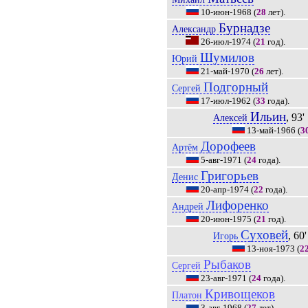
10-июн-1968
(
28
лет).
Бурнадзе
Александр
26-июл-1974
(
21
год).
Шумилов
Юрий
21-май-1970
(
26
лет).
Подгорный
Сергей
17-июл-1962
(
33
года).
Ильин
, 93'
Алексей
13-май-1966
(
3
Дорофеев
Артём
5-авг-1971
(
24
года).
Григорьев
Денис
20-апр-1974
(
22
года).
Лифоренко
Андрей
20-июн-1975
(
21
год).
Суховей
, 60'
Игорь
13-ноя-1973
(
2
Рыбаков
Сергей
23-авг-1971
(
24
года).
Кривощеков
Платон