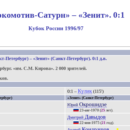
комотив-Сатурн» – «Зенит». 0:1
Кубок России 1996/97
-Петербург) – «Зенит» (Санкт-Петербург). 0:1 д.в.
рбург.
«им. С.М. Кирова»
.
2 000 зрителей.
ков.
Кулик
0:1 –
(115')
ербург)
«Зенит» (Санкт-Петербург)
Окрошидзе
Юрий
23-авг-1970
(
25
лет).
Давыдов
Дмитрий
22-янв-1975
(
21
год).
Кондрашов
Андрей