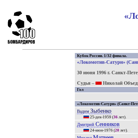
«Ло
Кубок России. 1/32 финала.
«Локомотив-Сатурн» (Санкт
30 июня 1996 г.
Санкт-Пете
Судья –
Николай Объед
Гол
«Локомотив-Сатурн» (Санкт-Пет
Зыбенко
Вадим
25-дек-1959
(
36
лет).
Сенников
Дмитрий
24-июн-1976
(
20
лет).
Матвеев
Михаил