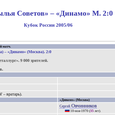
лья Советов» – «Динамо» М. 2:0
Кубок России 2005/06
й матч.
) – «Динамо» (Москва). 2:0
еталлург»
.
9 000 зрителей.
в.
' – вратарь).
«Динамо» (Москва)
Овчинников
Сергей
10-ноя-1970
(
35
лет).