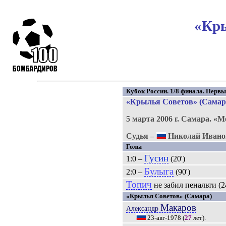
«Кры
Кубок России. 1/8 финала. Первы
«Крылья Советов» (Самара
5 марта 2006 г.
Самара.
«М
Судья –
Николай Ивано
Голы
Гусин
1:0 –
(20')
Булыга
2:0 –
(90')
Топич
не забил пенальти (24
«Крылья Советов» (Самара)
Макаров
Александр
23-авг-1978
(
27
лет).