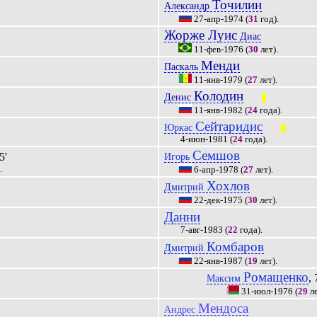
Точилин
Александр
27-апр-1974
(
31
год).
Жорже Луис
Диас
11-фев-1976
(
30
лет).
Менди
Паскаль
11-янв-1979
(
27
лет).
Колодин
Денис
|||
11-янв-1982
(
24
года).
Сейтаридис
Юркас
|||
4-июн-1981
(
24
года).
Семшов
5'
Игорь
.
6-апр-1978
(
27
лет).
Хохлов
Дмитрий
22-дек-1975
(
30
лет).
Данни
7-авг-1983
(
22
года).
Комбаров
Дмитрий
22-янв-1987
(
19
лет).
Ромащенко
, 
Максим
31-июл-1976
(
29
ле
Мендоса
Андрес