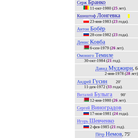
Бранко
Серж
11-окт-1980
(
25
лет).
Лонгевка
Кшиштоф
|||
23-янв-1983
(
23
года).
Бобёр
Антон
28-сен-1982
(
23
года).
Ковба
Денис
6-сен-1979
(
26
лет).
Темиле
Омониго
30-окт-1984
(
21
год).
Муджири
, 6
Давид
2-янв-1978
(
28
лет)
Гусин
Андрей
20'
11-дек-1972
(
33
года).
Булыга
Виталий
90'
12-янв-1980
(
26
лет).
Виноградов
Сергей
17-ноя-1981
(
24
года).
Шевченко
Игорь
2-фев-1985
(
21
год).
Немов
, 75'
Пётр