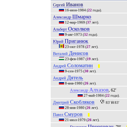
Иванов
Сергей
16-июн-1984
(
22
года).
Шмарко
Александр
12-мар-1969
(
37
лет).
Осколков
Альберт
9-авг-1973
(
32
года).
Приганюк
Юрий
23-окт-1978
(
27
лет).
Денисов
Виталий
23-фев-1987
(
19
лет).
Соломатин
Андрей
|||
9-сен-1975
(
30
лет).
Дятель
Андрей
8-янв-1980
(
26
лет).
Алхазов
, 62'
Александр
27-май-1984
(
22
года).
Скобляков
Дмитрий
83'
П
83'
28-янв-1980
(
26
лет).
Смуров
Павел
|||
21-июл-1979
(
26
лет).
Црногорац
, 79'