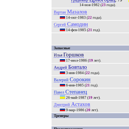
Градимир
14-ноя-1982
(
23
года).
Мазалов
Вартан
14-окт-1983
(
22
года).
Самодин
Сергей
14-фев-1985
(
21
год).
Запасные
Горшков
Илья
17-июл-1986
(
19
лет).
Бовтало
Андрей
3-янв-1984
(
22
года).
Сорокин
Валерий
6-янв-1985
(
21
год).
Степанец
Павел
26-май-1987
(
19
лет).
Астахов
Дмитрий
9-мар-1986
(
20
лет).
Тренеры
Предупреждения