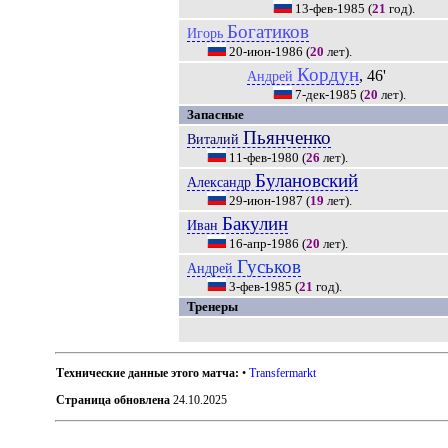
13-фев-1985
(
21
год).
Богатиков
Игорь
20-июн-1986
(
20
лет).
Кордун
, 46'
Андрей
7-дек-1985
(
20
лет).
Запасные
Пьянченко
Виталий
11-фев-1980
(
26
лет).
Булановский
Александр
29-июн-1987
(
19
лет).
Бакулин
Иван
16-апр-1986
(
20
лет).
Гуськов
Андрей
3-фев-1985
(
21
год).
Тренеры
Технические данные этого матча:
•
Transfermarkt
Страница обновлена
24.10.2025