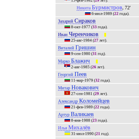
15-фев-1982
(
29
лет).
Бурмистров
, 72'
Никита
6-июл-1989
(
22
года).
Сираков
Захарий
8-окт-1977
(
33
года).
Черенчиков
Иван
|||
25-авг-1984
(
27
лет).
Гришин
Виталий
9-сен-1980
(
31
год).
Блажич
Марко
|||
2-авг-1985
(
26
лет).
Пеев
Георгий
11-мар-1979
(
32
года).
Новакович
Митар
27-сен-1981
(
29
лет).
Коломейцев
Александр
21-фев-1989
(
22
года).
Валикаев
Артур
8-янв-1988
(
23
года).
Михалёв
Илья
31-июл-1990
(
21
год).