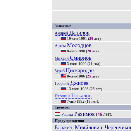
Запасные
Данилов
Андрей
19-сен-1991
(
20
лет).
Молодцов
Артём
8-окт-1990
(
20
лет).
Смирнов
Михаил
3-июн-1990
(
21
год).
Цискаридзе
Зураб
8-сен-1986
(
25
лет).
Джиоев
Георгий
13-июн-1986
(
25
лет).
Тюкалов
Евгений
7-авг-1992
(
19
лет).
Тренеры
Рахимов
(
46
лет).
Рашид
Предупреждения
Блажич
Мияйлович
Черенчико
,
,