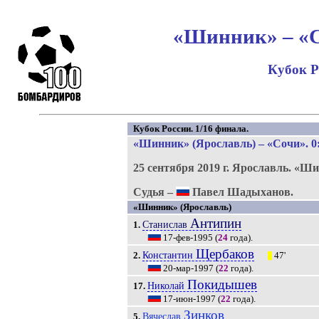
«Шинник» – «Со
Кубок Р
Кубок России. 1/16 финала.
«Шинник» (Ярославль) – «Сочи». 0:0 
25 сентября 2019 г.
Ярославль.
«Ши
Судья –
Павел Шадыханов.
«Шинник» (Ярославль)
Антипин
Станислав
1.
17-фев-1995
(
24
года).
Щербаков
Константин
2.
47'
|||
20-мар-1997
(
22
года).
Покидышев
Николай
17.
17-июн-1997
(
22
года).
Зинков
Вячеслав
5.