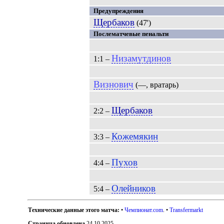
Предупреждения
Щербаков
(47')
Послематчевые пенальти
Низамутдинов
1:1 –
Визнович
(—, вратарь)
Щербаков
2:2 –
Кожемякин
3:3 –
Пухов
4:4 –
Олейников
5:4 –
Технические данные этого матча:
•
Чемпионат.com
. •
Transfermarkt
Страница обновлена
24.10.2025