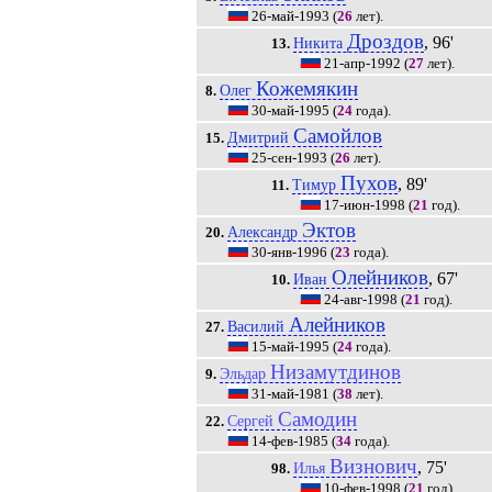
26-май-1993
(
26
лет).
Дроздов
, 96'
Никита
13.
21-апр-1992
(
27
лет).
Кожемякин
Олег
8.
30-май-1995
(
24
года).
Самойлов
Дмитрий
15.
25-сен-1993
(
26
лет).
Пухов
, 89'
Тимур
11.
17-июн-1998
(
21
год).
Эктов
Александр
20.
30-янв-1996
(
23
года).
Олейников
, 67'
Иван
10.
24-авг-1998
(
21
год).
Алейников
Василий
27.
15-май-1995
(
24
года).
Низамутдинов
Эльдар
9.
31-май-1981
(
38
лет).
Самодин
Сергей
22.
14-фев-1985
(
34
года).
Визнович
, 75'
Илья
98.
10-фев-1998
(
21
год).