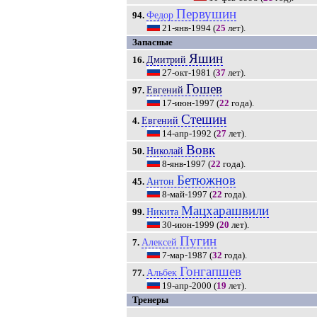
Первушин
Федор
94.
21-янв-1994
(
25
лет).
Запасные
Яшин
Дмитрий
16.
27-окт-1981
(
37
лет).
Гошев
Евгений
97.
17-июн-1997
(
22
года).
Стешин
Евгений
4.
14-апр-1992
(
27
лет).
Вовк
Николай
50.
8-янв-1997
(
22
года).
Бетюжнов
Антон
45.
8-май-1997
(
22
года).
Мацхарашвили
Никита
99.
30-июн-1999
(
20
лет).
Пугин
Алексей
7.
7-мар-1987
(
32
года).
Гонгапшев
Альбек
77.
19-апр-2000
(
19
лет).
Тренеры