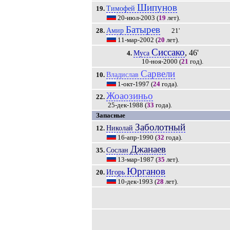
Шипунов
Тимофей
19.
20-июл-2003
(
19
лет).
Батырев
Амир
28.
21'
11-мар-2002
(
20
лет).
Сиссако
, 46'
Муса
4.
10-ноя-2000
(
21
год).
Сарвели
Владислав
10.
1-окт-1997
(
24
года).
Жоаозиньо
22.
25-дек-1988
(
33
года).
Запасные
Заболотный
Николай
12.
16-апр-1990
(
32
года).
Джанаев
Сослан
35.
13-мар-1987
(
35
лет).
Юрганов
Игорь
20.
10-дек-1993
(
28
лет).