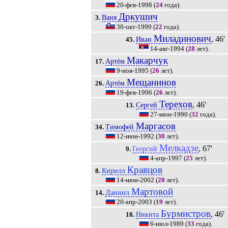
20-фев-1998
(
24
года).
Дркушич
Ваня
3.
30-окт-1999
(
22
года).
Миладинович
, 46'
Иван
45.
14-авг-1994
(
28
лет).
Макарчук
Артём
17.
9-ноя-1995
(
26
лет).
Мещанинов
Артём
26.
19-фев-1996
(
26
лет).
Терехов
, 46'
Сергей
13.
27-июн-1990
(
32
года).
Маргасов
Тимофей
34.
12-июн-1992
(
30
лет).
Мелкадзе
, 67'
Георгий
9.
4-апр-1997
(
25
лет).
Кравцов
Кирилл
8.
14-июн-2002
(
20
лет).
Мартовой
Даниил
14.
20-апр-2003
(
19
лет).
Бурмистров
, 46'
Никита
18.
6-июл-1989
(
33
года).