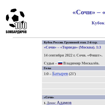
«Сочи» – 
Кубок
Кубок России. Групповой этап. 2-й тур.
«Сочи» – «Торпедо» (Москва). 1:3
14 сентября 2022 г.
Сочи.
«Фишт»
.
Судья –
Владимир Москалёв.
Голы
Батырев
1:0 –
(21')
«Сочи»
Адамов
Денис
1.