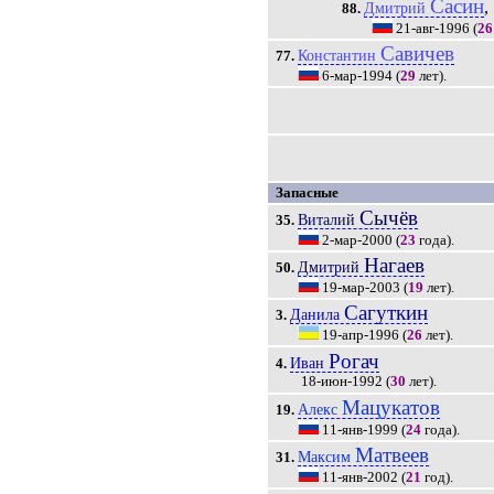
Сасин
,
Дмитрий
88.
21-авг-1996
(
26
Савичев
Константин
77.
6-мар-1994
(
29
лет).
Запасные
Сычёв
Виталий
35.
2-мар-2000
(
23
года).
Нагаев
Дмитрий
50.
19-мар-2003
(
19
лет).
Сагуткин
Данила
3.
19-апр-1996
(
26
лет).
Рогач
Иван
4.
18-июн-1992
(
30
лет).
Мацукатов
Алекс
19.
11-янв-1999
(
24
года).
Матвеев
Максим
31.
11-янв-2002
(
21
год).