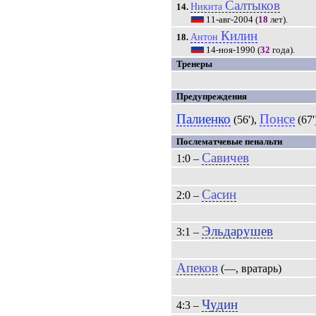
Салтыков
Никита
14.
11-авг-2004
(
18
лет).
Килин
Антон
18.
14-ноя-1990
(
32
года).
Тренеры
Предупреждения
Палиенко
Понсе
(56'),
(67'
Послематчевые пенальти
Савичев
1:0 –
Сасин
2:0 –
Эльдарушев
3:1 –
Апеков
(—, вратарь)
Чудин
4:3 –