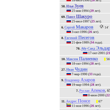
18-июл-1996
(
26
лет).
Зуев
Илья
58.
25-янв-1994
(
29
лет).
Шакуро
Павел
69.
25-июл-1997
(
25
лет).
Макаров
Сергей
6.
14'
3-окт-1996
(
26
лет).
Песегов
Евгений
8.
21-фев-1989
(
34
года).
Эльда
Абу-Саид
70.
17-окт-2001
(
2
Палиенко
Максим
10.
56
|||
18-окт-1994
(
28
лет).
Чудин
Иван
27.
7-мар-1990
(
33
года).
Азаров
Владимир
9.
19-мар-1994
(
28
лет).
Апеков
, 6
Руслан
7.
8-июн-2000
(
22
Понсе
Андрес
11.
67'
|||
11-ноя-1996
(
26
лет).