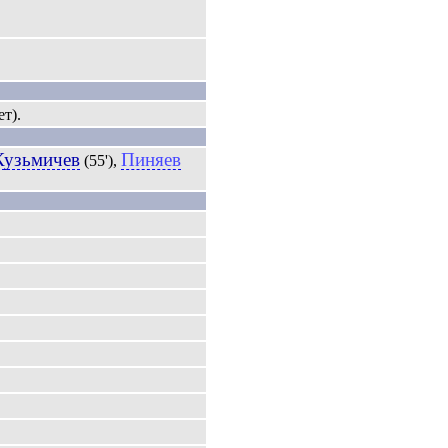
ет).
Кузьмичев
Пиняев
(55'),