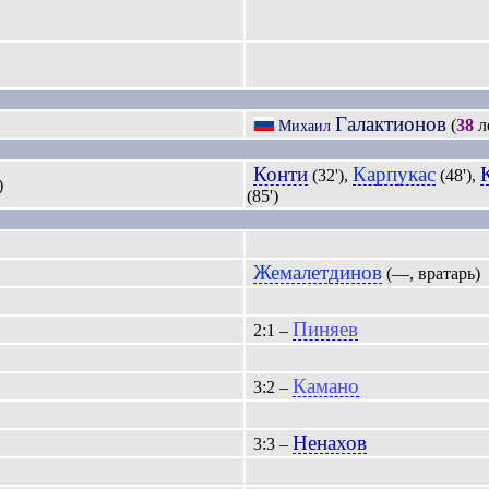
Галактионов
(
38
л
Михаил
Конти
Карпукас
(32'),
(48'),
)
(85')
Жемалетдинов
(—, вратарь)
Пиняев
2:1 –
Камано
3:2 –
Ненахов
3:3 –