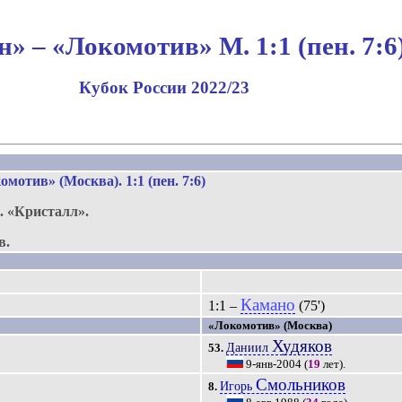
» – «Локомотив» М. 1:1 (пен. 7:6
Кубок России 2022/23
мотив» (Москва). 1:1 (пен. 7:6)
.
«Кристалл»
.
в.
Камано
1:1 –
(75')
«Локомотив» (Москва)
Худяков
Даниил
53.
9-янв-2004
(
19
лет).
Смольников
Игорь
8.