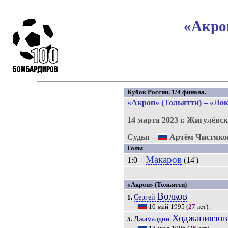
«Акрон
Кубок России. 1/4 финала.
«Акрон» (Тольятти) – «Локо
14 марта 2023 г.
Жигулёвск
Судья –
Артём Чистяко
Голы
Макаров
1:0 –
(14')
«Акрон» (Тольятти)
Волков
Сергей
1.
10-май-1995
(
27
лет).
Ходжаниязов
Джамалдин
5.