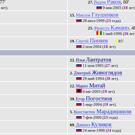
Раков
 77'
, 60'
Вадим
27.
лет).
9-янв-2005
(
18
лет)
Глушенков
Максим
15.
28-июл-1999
(
23
года).
Камано
, 4
Франсуа
25.
1-май-1996
(
26
лет
Пиняев
Сергей
19.
85'
|||
2-ноя-2004
(
18
лет).
Лантратов
Илья
22.
11-ноя-1995
(
27
лет).
Живоглядов
Дмитрий
2.
29-май-1994
(
28
лет).
Митай
Марио
12.
6-авг-2003
(
19
лет).
Погостнов
Егор
59.
1-мар-2004
(
19
лет).
Марадишвили
Константин
5.
7-фев-2000
(
23
года).
Куликов
Даниил
69.
24-июн-1998
(
24
года).