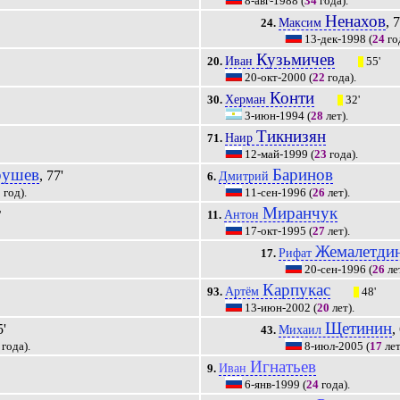
8-авг-1988
(
34
года).
Ненахов
, 
Максим
24.
13-дек-1998
(
24
го
Кузьмичев
Иван
20.
55'
|||
20-окт-2000
(
22
года).
Конти
Херман
30.
32'
|||
3-июн-1994
(
28
лет).
Тикнизян
Наир
71.
12-май-1999
(
23
года).
рушев
Баринов
, 77'
Дмитрий
6.
1
год).
11-сен-1996
(
26
лет).
Миранчук
Антон
'
11.
17-окт-1995
(
27
лет).
Жемалетди
Рифат
17.
20-сен-1996
(
26
лет
Карпукас
Артём
93.
48'
|||
13-июн-2002
(
20
лет).
Щетинин
5'
,
Михаил
43.
года).
8-июл-2005
(
17
лет
Игнатьев
Иван
9.
6-янв-1999
(
24
года).