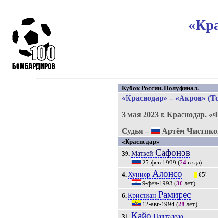
«Кра
Кубок России. Полуфинал.
«Краснодар» – «Акрон» (Тол
3 мая 2023 г.
Краснодар.
«Ф
Судья –
Артём Чистяко
«Краснодар»
Сафонов
Матвей
39.
25-фев-1999
(
24
года).
Алонсо
Хуниор
4.
65'
|||
9-фев-1993
(
30
лет).
Рамирес
Кристиан
6.
12-авг-1994
(
28
лет).
Кайо
Панталеао
31.