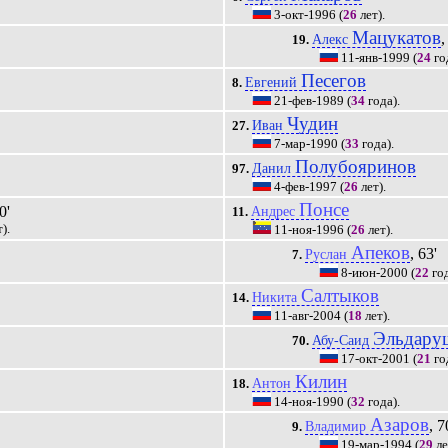
3-окт-1996
(
26
лет).
Мацукатов
,
Алекс
19.
11-янв-1999
(
24
го
Песегов
Евгений
8.
21-фев-1989
(
34
года).
Чудин
Иван
27.
7-мар-1990
(
33
года).
Полубояринов
Данил
97.
4-фев-1997
(
26
лет).
Понсе
0'
Андрес
11.
).
11-ноя-1996
(
26
лет).
Апеков
, 63'
Руслан
7.
8-июн-2000
(
22
год
Салтыков
Никита
14.
11-авг-2004
(
18
лет).
Эльдару
Абу-Саид
70.
17-окт-2001
(
21
го
Килин
Антон
18.
14-ноя-1990
(
32
года).
Азаров
, 7
Владимир
9.
19-мар-1994
(
29
ле