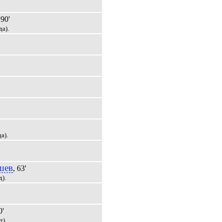
 90'
да).
а).
шев
, 63'
д).
0'
т).