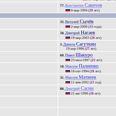
Савичев
Константин
77.
6-мар-1994
(
29
лет).
Сычёв
Виталий
35.
2-мар-2000
(
23
года).
Нагаев
Дмитрий
50.
19-мар-2003
(
20
лет).
Сагуткин
Данила
3.
19-апр-1996
(
27
лет).
Шакуро
Павел
69.
25-июл-1997
(
25
лет).
Палиенко
Максим
10.
18-окт-1994
(
28
лет).
Матвеев
Максим
31.
11-янв-2002
(
21
год).
Сасин
Дмитрий
88.
21-авг-1996
(
26
лет).