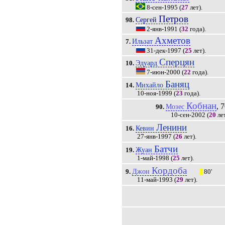
8-сен-1995
(
27
лет).
Петров
Сергей
98.
2-янв-1991
(
32
года).
Ахметов
Ильзат
7.
31-дек-1997
(
25
лет).
Сперцян
Эдуард
10.
7-июн-2000
(
22
года).
Баняц
Михайло
14.
10-ноя-1999
(
23
года).
Кобнан
, 7
Мозес
90.
10-сен-2002
(
20
лет
Ленини
Кевин
16.
27-янв-1997
(
26
лет).
Батчи
Жуан
19.
1-май-1998
(
25
лет).
Кордоба
Джон
9.
80'
|||
11-май-1993
(
29
лет).