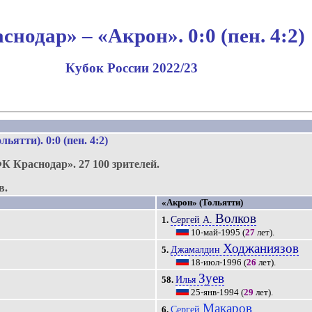
снодар» – «Акрон». 0:0 (пен. 4:2)
Кубок России 2022/23
ьятти). 0:0 (пен. 4:2)
К Краснодар»
.
27 100 зрителей.
в.
«Акрон» (Тольятти)
Волков
Сергей А.
1.
10-май-1995
(
27
лет).
Ходжаниязов
Джамалдин
5.
18-июл-1996
(
26
лет).
Зуев
Илья
58.
25-янв-1994
(
29
лет).
Макаров
Сергей
6.