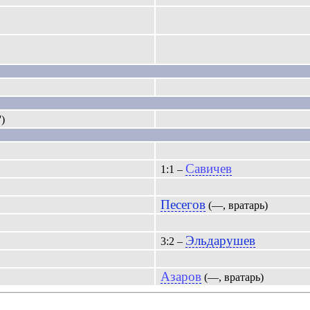
')
Савичев
1:1 –
Песегов
(—, вратарь)
Эльдарушев
3:2 –
Азаров
(—, вратарь)