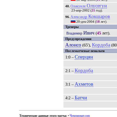
Олусегун
Олакунле
40.
23-апр-2002
(
21
год).
Кокшаров
Александр
96.
20-дек-2004
(
18
лет).
Тренеры
Ивич
(
45
лет).
Владимир
Предупреждения
Алонсо
Кордоба
(65'),
(80
Послематчевые пенальти
Сперцян
1:0 –
Кордоба
2:1 –
Ахметов
3:1 –
Батчи
4:2 –
Технические данные этого матча:
•
Чемпионат.com