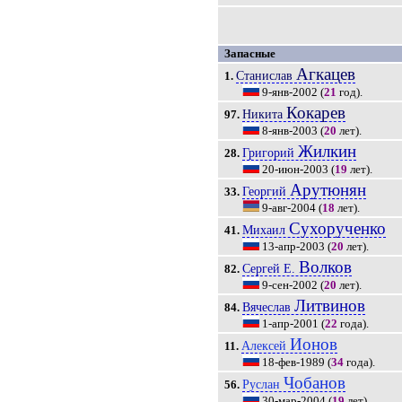
Запасные
Агкацев
Станислав
1.
9-янв-2002
(
21
год).
Кокарев
Никита
97.
8-янв-2003
(
20
лет).
Жилкин
Григорий
28.
20-июн-2003
(
19
лет).
Арутюнян
Георгий
33.
9-авг-2004
(
18
лет).
Сухорученко
Михаил
41.
13-апр-2003
(
20
лет).
Волков
Сергей Е.
82.
9-сен-2002
(
20
лет).
Литвинов
Вячеслав
84.
1-апр-2001
(
22
года).
Ионов
Алексей
11.
18-фев-1989
(
34
года).
Чобанов
Руслан
56.
30-мар-2004
(
19
лет).