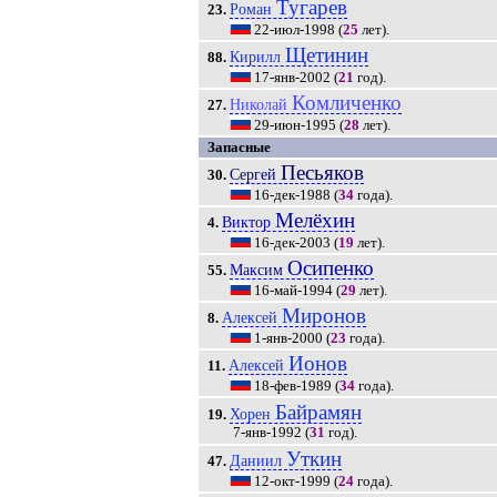
Тугарев
Роман
23.
22-июл-1998
(
25
лет).
Щетинин
Кирилл
88.
17-янв-2002
(
21
год).
Комличенко
Николай
27.
29-июн-1995
(
28
лет).
Запасные
Песьяков
Сергей
30.
16-дек-1988
(
34
года).
Мелёхин
Виктор
4.
16-дек-2003
(
19
лет).
Осипенко
Максим
55.
16-май-1994
(
29
лет).
Миронов
Алексей
8.
1-янв-2000
(
23
года).
Ионов
Алексей
11.
18-фев-1989
(
34
года).
Байрамян
Хорен
19.
7-янв-1992
(
31
год).
Уткин
Даниил
47.
12-окт-1999
(
24
года).