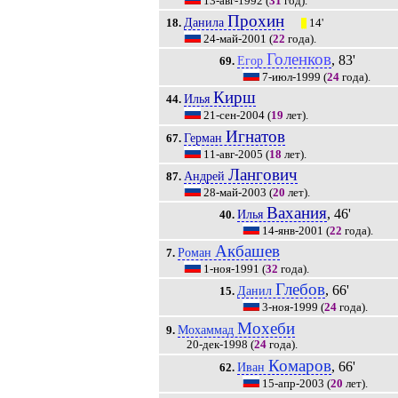
13-авг-1992
(
31
год).
Прохин
Данила
18.
14'
|||
24-май-2001
(
22
года).
Голенков
, 83'
Егор
69.
7-июл-1999
(
24
года).
Кирш
Илья
44.
21-сен-2004
(
19
лет).
Игнатов
Герман
67.
11-авг-2005
(
18
лет).
Лангович
Андрей
87.
28-май-2003
(
20
лет).
Вахания
, 46'
Илья
40.
14-янв-2001
(
22
года).
Акбашев
Роман
7.
1-ноя-1991
(
32
года).
Глебов
, 66'
Данил
15.
3-ноя-1999
(
24
года).
Мохеби
Мохаммад
9.
20-дек-1998
(
24
года).
Комаров
, 66'
Иван
62.
15-апр-2003
(
20
лет).