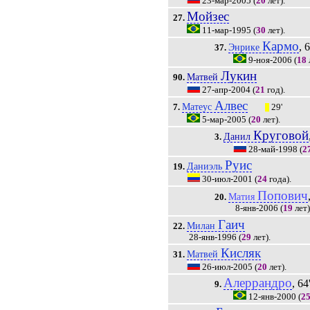
23-мар-2005
(
20
лет).
Мойзес
27.
11-мар-1995
(
30
лет).
Кармо
, 
Энрике
37.
9-ноя-2006
(
18
Лукин
Матвей
90.
27-апр-2004
(
21
год).
Алвес
Матеус
7.
29'
|||
5-мар-2005
(
20
лет).
Круговой
Данил
3.
28-май-1998
(
2
Руис
Даниэль
19.
30-июл-2001
(
24
года).
Попович
Матия
20.
8-янв-2006
(
19
лет)
Гаич
Милан
22.
28-янв-1996
(
29
лет).
Кисляк
Матвей
31.
26-июл-2005
(
20
лет).
Алеррандро
, 64
9.
12-янв-2000
(
2