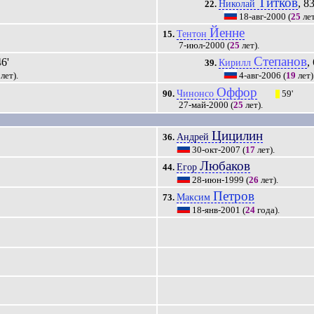
Титков
, 83
Николай
22.
18-авг-2000
(
25
лет
Йенне
Тентон
15.
7-июл-2000
(
25
лет).
Степанов
46'
,
Кирилл
39.
лет).
4-авг-2006
(
19
лет)
Оффор
Чинонсо
90.
59'
|||
27-май-2000
(
25
лет).
Цицилин
Андрей
36.
30-окт-2007
(
17
лет).
Любаков
Егор
44.
28-июн-1999
(
26
лет).
Петров
Максим
73.
18-янв-2001
(
24
года).