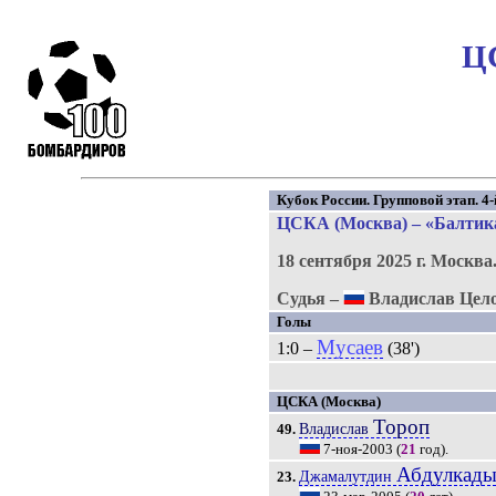
ЦС
Кубок России. Групповой этап. 4-
ЦСКА (Москва) – «Балтика»
18 сентября 2025 г.
Москва
Судья –
Владислав Цел
Голы
Мусаев
1:0 –
(38')
ЦСКА (Москва)
Тороп
Владислав
49.
7-ноя-2003
(
21
год).
Абдулкад
Джамалутдин
23.