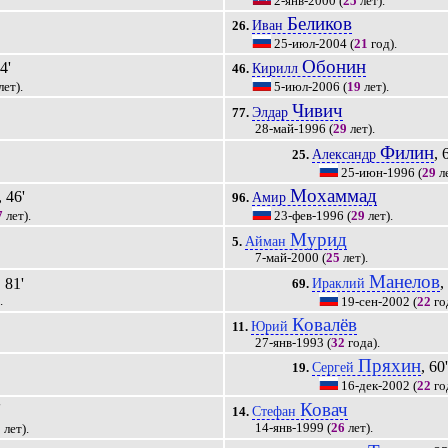
2-янв-2000
(
25
лет).
Беликов
Иван
26.
25-июл-2004
(
21
год).
Обонин
64'
Кирилл
46.
лет).
5-июл-2006
(
19
лет).
Чивич
Элдар
77.
28-май-1996
(
29
лет).
Филин
, 
Александр
25.
25-июн-1996
(
29
ле
Мохаммад
, 46'
Амир
96.
7
лет).
23-фев-1996
(
29
лет).
Мурид
Айман
5.
7-май-2000
(
25
лет).
Манелов
,
, 81'
Ираклий
69.
.
19-сен-2002
(
22
го
Ковалёв
Юрий
11.
27-янв-1993
(
32
года).
Пряхин
, 60
Сергей
19.
16-дек-2002
(
22
го
Ковач
'
Стефан
14.
14-янв-1999
(
26
лет).
5
лет).