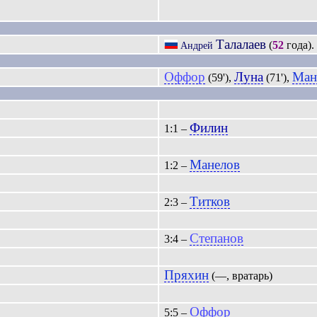
Талалаев
(
52
года).
Андрей
Оффор
Луна
Ман
(59'),
(71'),
Филин
1:1 –
Манелов
1:2 –
Титков
2:3 –
Степанов
3:4 –
Пряхин
(—, вратарь)
Оффор
5:5 –