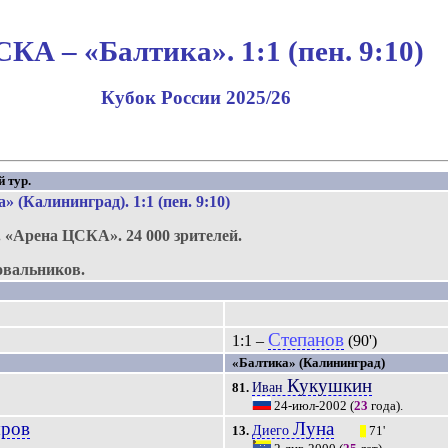
КА – «Балтика». 1:1 (пен. 9:10)
Кубок России 2025/26
й тур.
 (Калининград). 1:1 (пен. 9:10)
.
«Арена ЦСКА»
.
24 000 зрителей.
овальников.
Степанов
1:1 –
(90')
«Балтика» (Калининград)
Кукушкин
Иван
81.
24-июл-2002
(
23
года).
ыров
Луна
Диего
13.
71'
|||