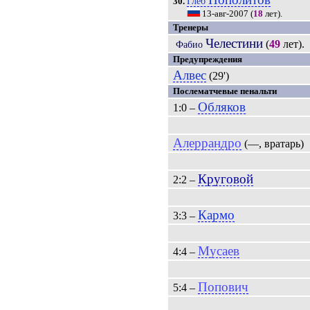
Глеб
30.
13-авг-2007
(
18
лет).
Тренеры
Челестини
(
49
лет).
Фабио
Предупреждения
Алвес
(29')
Послематчевые пенальти
Обляков
1:0 –
Алеррандро
(—, вратарь)
Круговой
2:2 –
Кармо
3:3 –
Мусаев
4:4 –
Попович
5:4 –