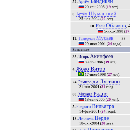
Бандикян
Артём
52.
20-сен-2005
(
19
лет).
Шуманский
Артём
8.
25-ноя-2004
(
20
лет).
Обляков
, 
Иван
10.
5-июл-1998
(
27
Мусаев
Тамерлан
11.
38'
29-июл-2001
(
24
года).
Запасные
Акинфеев
Игорь
35.
8-апр-1986
(
39
лет).
Жоао Витор
4.
17-июл-1998
(
27
лет).
ди Лусиано
Рамиро
24.
21-янв-2004
(
21
год).
Рядно
Михаил
68.
18-сен-2005
(
20
лет).
Вильягра
Родриго
5.
14-фев-2001
(
24
года).
Верде
Лионель
18.
18-окт-2004
(
20
лет).
Пополитов