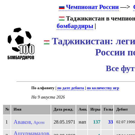
Чемпионат России
—>
Таджикистан в чемпиона
бомбардиры
|
Таджикистан: леги
России п
Все фу
По алфавиту |
по дате дебюта
|
по количеству игр
На 9 августа 2026
№
Имя
Дата рожд.
Амп.
Игры
Голы
Дебют
Аваков
1
28.05.1971
нап
137
33
,
Арсен
02.07.1996
Ашурмамадов
,