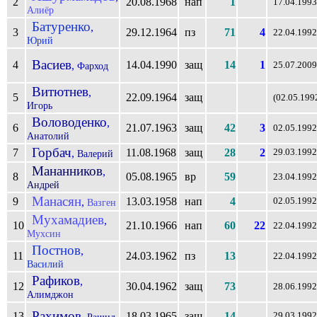
2
20.08.1968
нап
1
17.04.1993
Алиёр
Батуренко
,
3
29.12.1964
пз
71
4
22.04.1992
Юрий
Васиев
4
14.04.1990
защ
14
1
,
Фарход
25.07.2009
Витютнев
,
5
22.09.1964
защ
(02.05.199
Игорь
Воловоденко
,
6
21.07.1963
защ
42
3
02.05.1992
Анатолий
Горбач
7
11.08.1968
защ
28
2
,
29.03.1992
Валерий
Мананников
,
8
05.08.1965
вр
59
23.04.1992
Андрей
Манасян
9
13.03.1958
нап
4
,
02.05.1992
Вазген
Мухамадиев
,
10
21.10.1966
нап
60
22
22.04.1992
Мухсин
Постнов
,
11
24.03.1962
пз
13
22.04.1992
Василий
Рафиков
,
12
30.04.1962
защ
73
28.06.1992
Алимджон
Рахимов
13
18.03.1965
защ
14
,
29.03.1992
Рашид