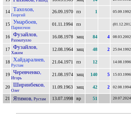
Тахохов
,
14
26.09.1970
пз
1
05.09.1992
Георгий
Умарбоев
,
15
01.11.1994
пз
(01.12.201
Парвизчон
Фузайлов
,
16
16.08.1978
защ
84
4
08.03.2002
Рахматулло
Фузайлов
,
17
12.08.1964
защ
48
2
25.04.1992
Хаким
Хайдаралиев
,
18
21.04.1971
пз
12
14.08.1996
Рустам
Черевченко
,
19
21.08.1974
защ
140
5
15.03.1996
Игорь
Ширинбеков
,
20
11.09.1963
защ
42
2
02.08.1994
Олег
Ятимов
21
13.07.1998
вр
51
,
20.07.2024
Рустам