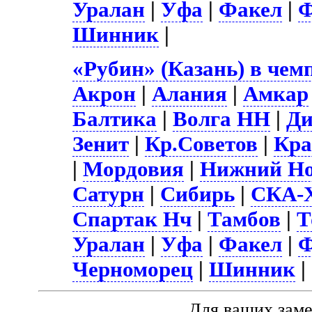
Уралан
|
Уфа
|
Факел
|
Ф
Шинник
|
«Рубин» (Казань) в чем
Акрон
|
Алания
|
Амкар
Балтика
|
Волга НН
|
Д
Зенит
|
Кр.Советов
|
Кра
|
Мордовия
|
Нижний Но
Сатурн
|
Сибирь
|
СКА-Х
Спартак Нч
|
Тамбов
|
Т
Уралан
|
Уфа
|
Факел
|
Ф
Черноморец
|
Шинник
|
Для ваших зам