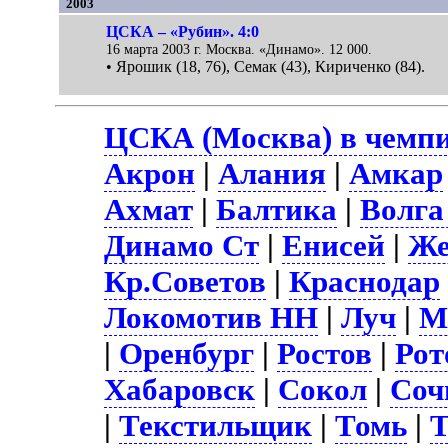
2003
ЦСКА – «Рубин». 4:0
16 марта 2003 г. Москва. «Динамо». 12 000.
• Ярошик (18, 76), Семак (43), Кириченко (84).
ЦСКА (Москва) в чемпи
Акрон
|
Алания
|
Амкар
Ахмат
|
Балтика
|
Волга
Динамо Ст
|
Енисей
|
Же
Кр.Советов
|
Краснодар
Локомотив НН
|
Луч
|
М
|
Оренбург
|
Ростов
|
Рот
Хабаровск
|
Сокол
|
Соч
|
Текстильщик
|
Томь
|
Т