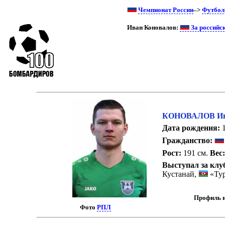
Чемпионат России
–>
Футбол
Иван Коновалов:
За российс
КОНОВАЛОВ Ива
Дата рождения:
1
Гражданство:
Рост:
191 см.
Вес
Выступал за клу
Кустанай,
«Тур
Профиль и
Фото
РПЛ