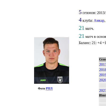
5
сезонов: 2013/1
4
клуба:
Амкар
21
матч.
21
матч в основ
Баланс: 21: +4 =1
Сезо
201
201
201
202
Фото
РПЛ
202
Итог