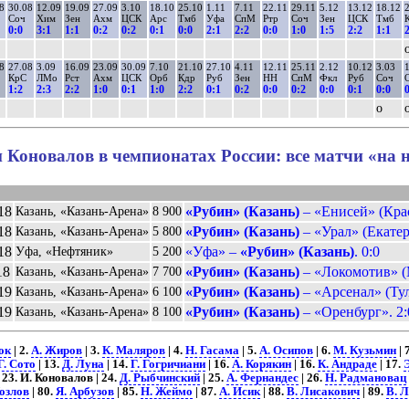
8
30.08
12.09
19.09
27.09
3.10
18.10
25.10
1.11
7.11
22.11
29.11
5.12
13.12
18.12
2
Соч
Хим
Зен
Ахм
ЦСК
Арс
Тмб
Уфа
СпМ
Ртр
Соч
Зен
ЦСК
Тмб
0:0
3:1
1:1
0:2
0:2
0:1
0:0
2:1
2:2
0:0
1:0
1:5
2:2
1:1
2
8
27.08
3.09
16.09
23.09
30.09
7.10
21.10
27.10
4.11
12.11
25.11
2.12
10.12
3.03
1
КрС
ЛМо
Рст
Ахм
ЦСК
Орб
Кдр
Руб
Зен
НН
СпМ
Фкл
Руб
Соч
1:2
2:3
2:2
1:0
0:1
1:0
2:2
0:1
0:2
0:0
0:2
0:0
0:1
0:0
0
о
 Коновалов в чемпионатах России: все матчи «на 
18
«Рубин» (Казань)
– «Енисей» (Крас
Казань, «Казань-Арена»
8 900
18
«Рубин» (Казань)
– «Урал» (Екатер
Казань, «Казань-Арена»
5 800
18
«Уфа» –
«Рубин» (Казань)
. 0:0
Уфа, «Нефтяник»
5 200
18
«Рубин» (Казань)
– «Локомотив» (М
Казань, «Казань-Арена»
7 700
19
«Рубин» (Казань)
– «Арсенал» (Тул
Казань, «Казань-Арена»
6 100
19
«Рубин» (Казань)
– «Оренбург». 2:
Казань, «Казань-Арена»
8 100
ок
| 2.
А. Жиров
| 3.
К. Маляров
| 4.
Н. Гасама
| 5.
А. Осипов
| 6.
М. Кузьмин
| 
Г. Сото
| 13.
Д. Луна
| 14.
Г. Гогричиани
| 16.
А. Корякин
| 16.
К. Андраде
| 17.
 23. И. Коновалов | 24.
Д. Рыбчинский
| 25.
А. Фернандес
| 26.
Н. Радмановац
Козлов
| 80.
Я. Арбузов
| 85.
Н. Жеймо
| 87.
А. Исик
| 88.
В. Лисакович
| 89.
В. 