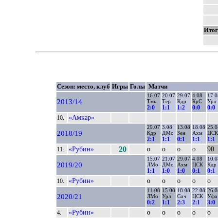
Итог
Сезон: место, клуб
Игры
Голы
Матчи
16.07
20.07
29.07
4.08
17.0
2013/14
Тмь
Тер
Кдр
КрС
Урл
2:0
1:1
1:2
0:0
0:0
«Амкар»
10.
29.07
3.08
13.08
18.08
25.0
2018/19
Кдр
ДМо
Зен
Ахм
ЦСК
2:1
1:1
0:1
1:1
1:1
«Рубин»
20
о
о
о
о
90
11.
15.07
21.07
29.07
4.08
10.0
2019/20
ЛМо
ДМо
Ахм
ЦСК
Кдр
1:1
1:0
1:0
0:1
0:1
«Рубин»
о
о
о
о
о
10.
11.08
15.08
18.08
22.08
26.0
2020/21
ЛМо
Урл
Соч
ЦСК
Уфа
0:2
1:1
2:3
2:1
3:0
«Рубин»
о
о
о
о
о
4.