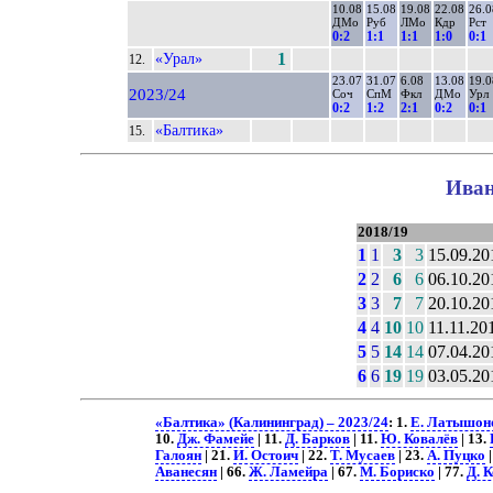
10.08
15.08
19.08
22.08
26.0
ДМо
Руб
ЛМо
Кдр
Рст
0:2
1:1
1:1
1:0
0:1
«Урал»
1
12.
23.07
31.07
6.08
13.08
19.0
2023/24
Соч
СпМ
Фкл
ДМо
Урл
0:2
1:2
2:1
0:2
0:1
«Балтика»
15.
Иван
2018/19
1
1
3
3
15.09.20
2
2
6
6
06.10.20
3
3
7
7
20.10.20
4
4
10
10
11.11.20
5
5
14
14
07.04.20
6
6
19
19
03.05.20
«Балтика» (Калининград) – 2023/24
: 1.
Е. Латышон
10.
Дж. Фамейе
| 11.
Д. Барков
| 11.
Ю. Ковалёв
| 13.
Галоян
| 21.
И. Остоич
| 22.
Т. Мусаев
| 23.
А. Пуцко
|
Аванесян
| 66.
Ж. Ламейра
| 67.
М. Бориско
| 77.
Д. 