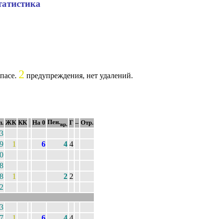
татистика
2
апасе.
предупреждения, нет удалений.
Пен.
п.
ЖК
КК
На 0
Г
–
Отр.
вр.
3
9
1
6
4
4
0
8
8
1
2
2
2
3
7
1
6
4
4