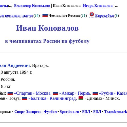
исты
:... |
Владимир Коновалов
| Иван Коновалов |
Игорь Коновалов
| ...
кие команды: матчи
(
24
) |
Чемпионат России (
21
) |
Еврокубки
(
8
) |
Иван Коновалов
в чемпионатах России по футболу
н Андреевич
. Вратарь.
8 августа 1994 г.
Россия.
:
85 кг.
бы:
«Спартак» Москва
,
«Амкар» Пермь
,
«Рубин» Каза
ан» Товуз,
«Балтика» Калининград
,
«Динамо» Минск.
грока:
•
Спорт-Экспресс - Футбол
•
Sportbox.ru
•
РПЛ
•
РПЛ
•
Transfermark