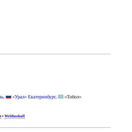
нь
,
«Урал» Екатеринбург
,
«Тобол»
t
•
Weltfussball