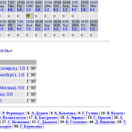
8.02
7.03
13.03
18.03
4.04
11.04
18.04
24.04
2.05
10.05
16.05
Кдр
Уфа
Ртр
СпМ
Арс
ДМо
Руб
Ахм
Хим
Рст
ЛМо
:2
0:0
1:0
1:5
2:0
2:2
0:1
1:1
0:1
1:0
0:1
о
о
о
90
о
о
о
о
о
||
0.03
30.03
7.04
13.04
20.04
24.04
28.04
6.05
11.05
19.05
25.05
Орб
НН
Зен
Ахм
КрС
Кдр
ЦСК
Урл
ДМо
Рст
ЛМо
:1
2:0
0:1
7:1
2:1
2:3
3:1
1:2
2:3
1:2
1:3
о
о
о
о
о
о
о
о
о
о
о
ноль»
ноярск). 1:0
1'
90'
инбург). 1:0
1'
90'
1'
90'
осква). 0:0
1'
90'
а). 0:0
1'
90'
0
1'
90'
7.
Р. Фернандес
| 8.
А. Дудиев
| 8.
К. Капленко
| 9.
Г. Гузина
| 10.
Я. Казаев
|
Э. Валиахметов
| 17.
К. Бистрович
| 18.
А. Энрикес
| 19.
С. Пряхин
| 20.
А.
| 27.
С. Кочканян
| 35.
С. Джанаев
| 39.
К. Степанов
| 40.
Д. Никитин
| 59.
Т.
Лазарев
| 90.
Г. Борисенко
|