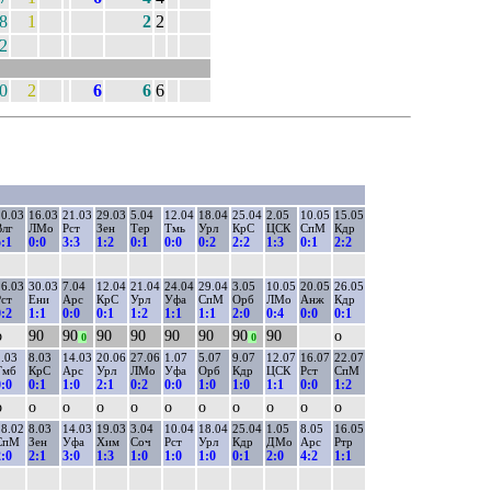
8
1
2
2
2
0
2
6
6
6
0.03
16.03
21.03
29.03
5.04
12.04
18.04
25.04
2.05
10.05
15.05
Влг
ЛМо
Рст
Зен
Тер
Тмь
Урл
КрС
ЦСК
СпМ
Кдр
:1
0:0
3:3
1:2
0:1
0:0
0:2
2:2
1:3
0:1
2:2
6.03
30.03
7.04
12.04
21.04
24.04
29.04
3.05
10.05
20.05
26.05
ст
Ени
Арс
КрС
Урл
Уфа
СпМ
Орб
ЛМо
Анж
Кдр
:2
1:1
0:0
0:1
1:2
1:1
1:1
2:0
0:4
0:0
0:1
о
90
90
90
90
90
90
90
90
о
0
0
.03
8.03
14.03
20.06
27.06
1.07
5.07
9.07
12.07
16.07
22.07
Тмб
КрС
Арс
Урл
ЛМо
Уфа
Орб
Кдр
ЦСК
Рст
СпМ
:0
0:1
1:0
2:1
0:2
0:0
1:0
1:0
1:1
0:0
1:2
о
о
о
о
о
о
о
о
о
о
о
8.02
8.03
14.03
19.03
3.04
10.04
18.04
25.04
1.05
8.05
16.05
СпМ
Зен
Уфа
Хим
Соч
Рст
Урл
Кдр
ДМо
Арс
Ртр
:0
2:1
3:0
1:3
1:0
1:0
1:0
0:1
2:0
4:2
1:1