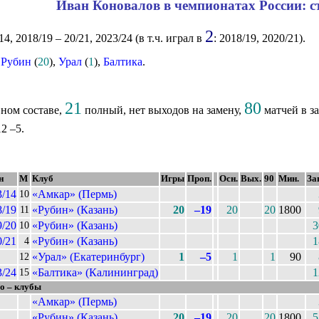
Иван Коновалов в чемпионатах России: с
2
4, 2018/19 – 20/21, 2023/24 (в т.ч. играл в
: 2018/19, 2020/21).
,
Рубин
(
20
),
Урал
(
1
),
Балтика
.
21
80
ном составе,
полный, нет выходов на замену,
матчей в з
2 –5.
н
М
Клуб
Игры
Проп.
Осн.
Вых.
90
Мин.
За
3/14
«Амкар» (Пермь)
10
8/19
«Рубин» (Казань)
20
–19
20
20
1800
11
9/20
«Рубин» (Казань)
3
10
0/21
«Рубин» (Казань)
1
4
«Урал» (Екатеринбург)
1
–5
1
1
90
12
3/24
«Балтика» (Калининград)
1
15
о – клубы
«Амкар» (Пермь)
«Рубин» (Казань)
20
–19
20
20
1800
5