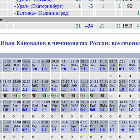
«Урал» (Екатеринбург)
1
–5
1
1
90
«Балтика» (Калининград)
1
о
21
–24
21
21
1890
8
Иван Коновалов в чемпионатах России: все сезоны
8
26.08
30.08
15.09
22.09
26.09
29.09
4.10
21.10
26.10
2.11
10.11
23.11
2.12
8.12
1
СпМ
ЦСК
Руб
Куб
Рст
Анж
Влг
ЛМо
ДМо
Зен
Анж
Куб
Руб
ДМо
2:1
1:2
0:0
3:0
1:0
2:2
2:0
0:4
2:1
1:1
1:0
3:1
0:3
0:2
5
о
о
о
8
31.08
15.09
22.09
1.10
6.10
20.10
29.10
5.11
11.11
24.11
30.11
9.12
2.03
9.03
1
Рст
Ени
Арс
КрС
Урл
Уфа
СпМ
Орб
ЛМо
Анж
ДМо
Зен
Ахм
ЦСК
Р
1:1
1:0
2:2
2:1
1:0
0:0
1:1
0:1
0:0
1:1
1:1
2:1
1:0
0:3
0
90
90
90
90
90
90
90
90
90
90
90
о
о
о
0
0
0
||
0
8
18.08
25.08
31.08
15.09
21.09
29.09
5.10
19.10
25.10
4.11
9.11
23.11
30.11
8.12
1
Арс
Рст
Соч
Орб
Зен
Уфа
Тмб
СпМ
Урл
КрС
ДМо
Зен
Ахм
Соч
1:0
1:2
0:3
1:2
0:5
0:0
2:1
0:0
0:0
0:0
0:1
1:2
1:1
1:1
0
о
о
о
о
о
о
о
о
о
о
о
о
о
о
8
30.08
13.09
20.09
27.09
4.10
17.10
24.10
31.10
8.11
22.11
29.11
5.12
13.12
17.12
2
Тмб
ДМо
СпМ
Ртр
Ахм
Кдр
Зен
Арс
Хим
Рст
ЦСК
ЛМо
Тмб
Ахм
2:2
1:0
0:2
3:1
1:1
1:3
2:1
3:1
0:2
0:2
1:0
1:3
1:0
0:0
2
о
о
о
о
о
о
о
о
о
о
о
о
о