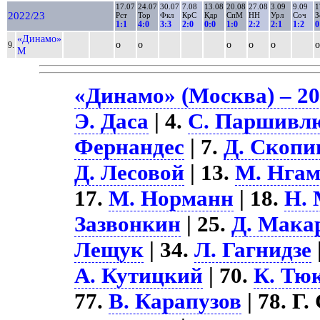
17.07
24.07
30.07
7.08
13.08
20.08
27.08
3.09
9.09
1
2022/23
Рст
Тор
Фкл
КрС
Кдр
СпМ
НН
Урл
Соч
З
1:1
4:0
3:3
2:0
0:0
1:0
2:2
2:1
1:2
0
«Динамо»
о
о
о
о
о
о
9.
М
«Динамо» (Москва) – 20
Э. Даса
| 4.
С. Паршивл
Фернандес
| 7.
Д. Скопи
Д. Лесовой
| 13.
М. Нгам
17.
М. Норманн
| 18.
Н.
Зазвонкин
| 25.
Д. Мака
Лещук
| 34.
Л. Гагнидзе
А. Кутицкий
| 70.
К. Тю
77.
В. Карапузов
| 78. Г.