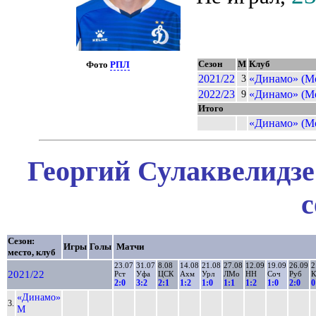
Сезон
М
Клуб
Фото
РПЛ
2021/22
«Динамо» (М
3
2022/23
«Динамо» (М
9
Итого
«Динамо» (М
Георгий Сулаквелидзе
с
Сезон:
Игры
Голы
Матчи
место, клуб
23.07
31.07
8.08
14.08
21.08
27.08
12.09
19.09
26.09
2
2021/22
Рст
Уфа
ЦСК
Ахм
Урл
ЛМо
НН
Соч
Руб
К
2:0
3:2
2:1
1:2
1:0
1:1
1:2
1:0
2:0
0
«Динамо»
3.
М