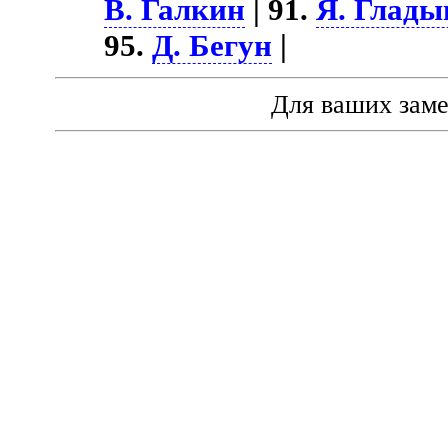
В. Галкин
| 91.
Я. Глад
95.
Д. Бегун
|
Для ваших зам