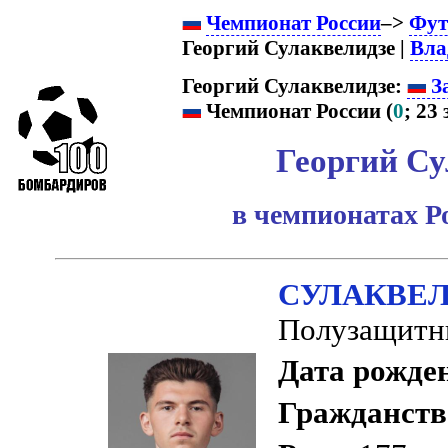
Чемпионат России
–>
Фут
Георгий Сулаквелидзе |
Вла
Георгий Сулаквелидзе:
За
Чемпионат России (
0
; 23 
Георгий Су
в чемпионатах Р
СУЛАКВЕЛИ
Полузащитн
Дата рожде
Гражданств