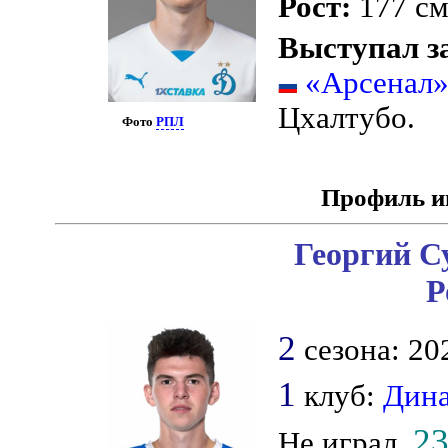
Рост:
177 с
Выступал з
«Арсенал»
Цхалтубо.
Фото
РПЛ
Профиль и
Георгий С
Р
2
сезона: 202
1
клуб:
Дин
2
Не играл,