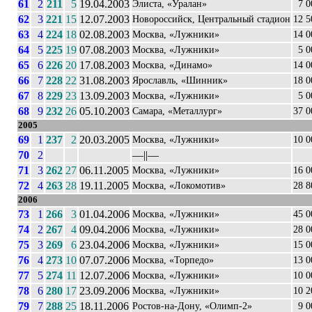
61
2
211
5
19.04.2003
Элиста, «Уралан»
7 0
62
3
221
15
12.07.2003
Новороссийск, Центральный стадион
12 5
63
4
224
18
02.08.2003
Москва, «Лужники»
14 0
64
5
225
19
07.08.2003
Москва, «Лужники»
5 0
65
6
226
20
17.08.2003
Москва, «Динамо»
14 0
66
7
228
22
31.08.2003
Ярославль, «Шинник»
18 0
67
8
229
23
13.09.2003
Москва, «Лужники»
5 0
68
9
232
26
05.10.2003
Самара, «Металлург»
37 0
2005
69
1
237
2
20.03.2005
Москва, «Лужники»
10 0
70
2
––||––
71
3
262
27
06.11.2005
Москва, «Лужники»
16 0
72
4
263
28
19.11.2005
Москва, «Локомотив»
28 8
2006
73
1
266
3
01.04.2006
Москва, «Лужники»
45 0
74
2
267
4
09.04.2006
Москва, «Лужники»
28 0
75
3
269
6
23.04.2006
Москва, «Лужники»
15 0
76
4
273
10
07.07.2006
Москва, «Торпедо»
13 0
77
5
274
11
12.07.2006
Москва, «Лужники»
10 0
78
6
280
17
23.09.2006
Москва, «Лужники»
10 2
79
7
288
25
18.11.2006
Ростов-на-Дону, «Олимп-2»
9 0