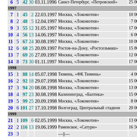
6
5
42
30
03.11.1996
Санкт-Петербург, «Петровский»
25 0
1997
7
1
45
2
22.03.1997
Москва, «Локомотив»
10 0
8
2
48
5
12.04.1997
Москва, «Локомотив»
7 0
9
3
55
12
31.05.1997
Москва, «Локомотив»
17 0
10
4
56
13
14.06.1997
Москва, «Локомотив»
6 0
11
5
67
24
30.08.1997
Москва, «Локомотив»
10 0
12
6
68
25
20.09.1997
Ростов-на-Дону, «Ростсельмаш»
15 8
13
7
69
26
27.09.1997
Москва, «Локомотив»
12 0
14
8
73
30
01.11.1997
Москва, «Локомотив»
17 0
1998
15
1
88
14
05.07.1998
Тюмень, «ФК Тюмень»
4 0
16
2
92
18
29.07.1998
Москва, «Локомотив»
15 0
17
3
94
20
08.08.1998
Москва, «Локомотив»
13 0
18
4
97
23
30.08.1998
Калининград, «Балтика»
15 0
19
5
99
25
20.09.1998
Москва, «Локомотив»
8 0
20
6
101
27
17.10.1998
Волгоград, Центральный стадион
20 0
1999
21
1
109
6
02.05.1999
Москва, «Локомотив»
13 0
22
2
116
13
19.06.1999
Раменское, «Сатурн»
16 5
23
3
––||––