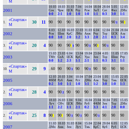
М
10.03
18.03
31.03
7.04
14.04
18.04
28.04
5.05
12.05
2001
Сок
Чрм
ЦСК
Ртр
Рсм
ЗиЛ
Сат
Фкл
ДМо
0:0
2:1
1:0
1:0
1:0
1:1
0:3
3:0
1:1
«Спартак»
30
11
90
90
90
90
90
90
90
90
90
1.
1
||
М
8.03
12.03
16.03
22.03
31.03
6.04
12.04
21.04
28.04
2002
Рсм
Шин
КрС
ЛМо
Анж
Ртр
Тор
ЦСК
Ала
0:0
3:0
2:0
1:2
3:3
2:0
2:1
0:3
3:4
«Спартак»
20
4
90
90
90
90
90
90
90
90
90
3.
||
1
1
||
1
М
15.03
23.03
6.04
13.04
19.04
23.04
4.05
11.05
17.05
2003
ТМт
СпА
ЦСК
КрС
Ура
Зен
Тор
Шин
Ртр
0:0
1:2
2:3
1:1
2:1
1:1
0:3
3:1
1:1
«Спартак»
29
9
..60
90
90
90
90
90
90
90
90
10.
1
1
М
12.03
20.03
3.04
10.04
17.04
23.04
1.05
15.05
22.05
2005
ФКМ
Руб
Амк
Рст
ДМо
Ала
Тер
Тмь
ЦСК
0:2
3:0
1:1
1:0
5:1
1:2
3:0
1:0
1:3
«Спартак»
28
4
90
90
90
90
90
90
90
90..
90
2.
2
М
18.03
26.03
1.04
9.04
16.04
23.04
30.04
7.05
15.05
2006
Луч
СНч
ЦСК
ЛМо
Руб
ФКМ
Зен
Тор
ДМо
1:1
2:2
1:1
2:1
0:2
3:3
4:1
2:0
0:0
«Спартак»
25
8
90
90
90
90
90
90
90
90
90
2.
||
||
1
1
1
М
11.03
18.03
31.03
8.04
15.04
22.04
29.04
6.05
12.05
2007
ДМо
Амк
Зен
Луч
Тмь
КрС
Куб
Руб
ЦСК