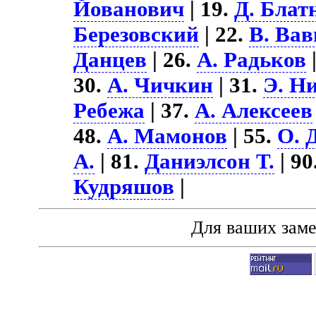
Йованович
| 19.
Д. Блат
Березовский
| 22.
В. Ва
Данцев
| 26.
А. Радьков
30.
А. Чичкин
| 31.
Э. Н
Ребежа
| 37.
А. Алексеев
48.
А. Мамонов
| 55.
О. 
А.
| 81.
Даниэлсон Т.
| 90
Кудряшов
|
Для ваших зам