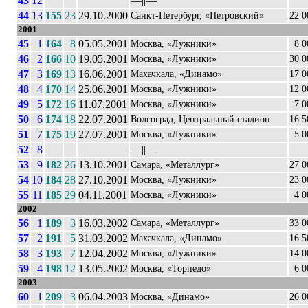
43
12
––||––
44
13
155
23
29.10.2000
Санкт-Петербург, «Петровский»
22 0
2001
45
1
164
8
05.05.2001
Москва, «Лужники»
8 0
46
2
166
10
19.05.2001
Москва, «Лужники»
30 0
47
3
169
13
16.06.2001
Махачкала, «Динамо»
17 0
48
4
170
14
25.06.2001
Москва, «Лужники»
12 0
49
5
172
16
11.07.2001
Москва, «Лужники»
7 0
50
6
174
18
22.07.2001
Волгоград, Центральный стадион
16 5
51
7
175
19
27.07.2001
Москва, «Лужники»
5 0
52
8
––||––
53
9
182
26
13.10.2001
Самара, «Металлург»
27 0
54
10
184
28
27.10.2001
Москва, «Лужники»
23 0
55
11
185
29
04.11.2001
Москва, «Лужники»
4 0
2002
56
1
189
3
16.03.2002
Самара, «Металлург»
33 0
57
2
191
5
31.03.2002
Махачкала, «Динамо»
16 5
58
3
193
7
12.04.2002
Москва, «Лужники»
14 0
59
4
198
12
13.05.2002
Москва, «Торпедо»
6 0
2003
60
1
209
3
06.04.2003
Москва, «Динамо»
26 0