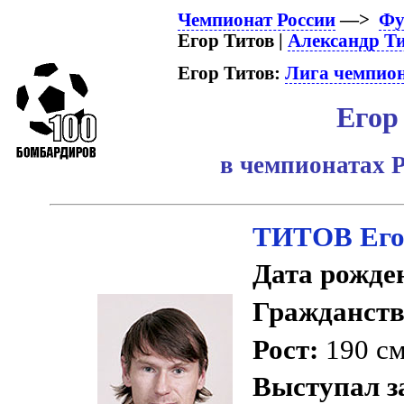
Чемпионат России
—>
Фу
Егор Титов |
Александр Т
Егор Титов:
Лига чемпио
Егор
в чемпионатах Р
ТИТОВ Его
Дата рожде
Гражданств
Рост:
190 с
Выступал з