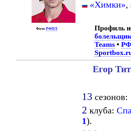
«Химки»
,
Профиль и
Фото
РФПЛ
болельщи
Teams
•
Р
Sportbox.r
Егор Тит
13
сезонов: 
2
клуба:
Спа
1
).