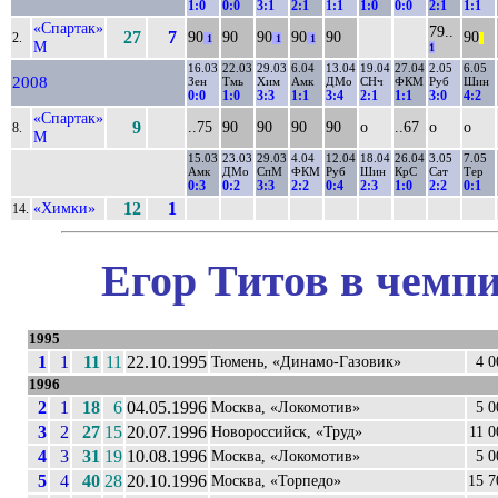
1:0
0:0
3:1
2:1
1:1
1:0
0:0
2:1
1:1
«Спартак»
79..
27
7
90
90
90
90
90
90
2.
1
1
1
||
М
1
16.03
22.03
29.03
6.04
13.04
19.04
27.04
2.05
6.05
2008
Зен
Тмь
Хим
Амк
ДМо
СНч
ФКМ
Руб
Шин
0:0
1:0
3:3
1:1
3:4
2:1
1:1
3:0
4:2
«Спартак»
9
..75
90
90
90
90
о
..67
о
о
8.
М
15.03
23.03
29.03
4.04
12.04
18.04
26.04
3.05
7.05
Амк
ДМо
СпМ
ФКМ
Руб
Шин
КрС
Сат
Тер
0:3
0:2
3:3
2:2
0:4
2:3
1:0
2:2
0:1
«Химки»
12
1
14.
Егор Титов в чемпи
1995
1
1
11
11
22.10.1995
Тюмень, «Динамо-Газовик»
4 0
1996
2
1
18
6
04.05.1996
Москва, «Локомотив»
5 0
3
2
27
15
20.07.1996
Новороссийск, «Труд»
11 0
4
3
31
19
10.08.1996
Москва, «Локомотив»
5 0
5
4
40
28
20.10.1996
Москва, «Торпедо»
15 7