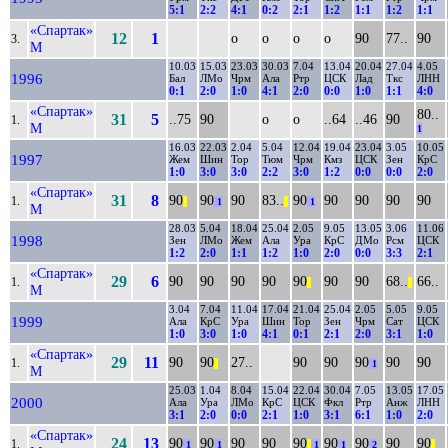
5:1
2:2
4:1
0:2
2:1
1:2
1:1
1:2
1:1
«Спартак»
12
1
о
о
о
о
90
77..
90
3.
М
10.03
15.03
23.03
30.03
7.04
13.04
20.04
27.04
4.05
1996
Бал
ЛМо
Чрм
Ала
Ртр
ЦСК
Лад
Ткс
ЛНН
0:1
2:0
1:0
4:1
2:0
0:0
1:0
1:1
4:0
«Спартак»
80..
31
5
..75
90
о
о
..64
..46
90
1.
М
1
16.03
22.03
2.04
5.04
12.04
19.04
23.04
3.05
10.05
1997
Жем
Шин
Тор
Тюм
Чрм
Кмз
ЦСК
Зен
КрС
1:0
3:0
3:0
2:2
3:0
1:2
0:0
0:0
2:0
«Спартак»
31
8
90
90
90
83..
90
90
90
90
90
1.
||
1
||
1
М
28.03
5.04
18.04
25.04
2.05
9.05
13.05
3.06
11.06
1998
Зен
ЛМо
Жем
Ала
Ура
КрС
ДМо
Рсм
ЦСК
1:2
2:0
1:1
1:2
1:0
2:0
0:0
3:3
2:1
«Спартак»
29
6
90
90
90
90
90
90
90
68..
66..
1.
||
||
М
3.04
7.04
11.04
17.04
21.04
25.04
2.05
5.05
9.05
1999
Ала
КрС
Ура
Шин
Тор
Зен
Чрм
Сат
ЦСК
1:0
3:0
1:0
4:1
0:1
2:1
2:0
3:1
1:0
«Спартак»
29
11
90
90
27..
90
90
90
90
90
1.
||
1
М
25.03
1.04
8.04
15.04
22.04
30.04
7.05
13.05
17.05
2000
Ала
Ура
ЛМо
КрС
ЦСК
Фкл
Ртр
Анж
ЛНН
3:1
2:0
0:0
2:1
1:0
3:1
6:1
1:0
2:0
«Спартак»
24
13
90
90
90
90
90
90
90
90
90
1.
1
1
||
1
1
2
||