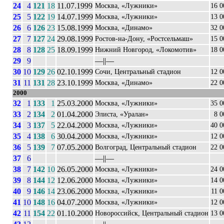
24
4
121
18
11.07.1999
Москва, «Лужники»
16 0
25
5
122
19
14.07.1999
Москва, «Лужники»
13 0
26
6
126
23
15.08.1999
Москва, «Динамо»
32 0
27
7
127
24
29.08.1999
Ростов-на-Дону, «Ростсельмаш»
15 0
28
8
128
25
18.09.1999
Нижний Новгород, «Локомотив»
18 0
29
9
––||––
30
10
129
26
02.10.1999
Сочи, Центральный стадион
12 0
31
11
131
28
23.10.1999
Москва, «Динамо»
22 0
2000
32
1
133
1
25.03.2000
Москва, «Лужники»
35 0
33
2
134
2
01.04.2000
Элиста, «Уралан»
8 0
34
3
137
5
22.04.2000
Москва, «Лужники»
40 0
35
4
138
6
30.04.2000
Москва, «Лужники»
12 0
36
5
139
7
07.05.2000
Волгоград, Центральный стадион
22 0
37
6
––||––
38
7
142
10
26.05.2000
Москва, «Лужники»
24 0
39
8
144
12
12.06.2000
Москва, «Лужники»
14 0
40
9
146
14
23.06.2000
Москва, «Лужники»
11 0
41
10
148
16
04.07.2000
Москва, «Лужники»
12 0
42
11
154
22
01.10.2000
Новороссийск, Центральный стадион
13 0