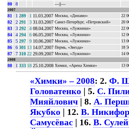
80
8
––||––
2007
81
1
289
1
11.03.2007
Москва, «Динамо»
22 0
82
2
291
3
31.03.2007
Санкт-Петербург, «Петровский»
20 0
83
3
292
4
08.04.2007
Москва, «Лужники»
22 0
84
4
294
6
06.05.2007
Москва, «Лужники»
12 0
85
5
297
9
10.06.2007
Москва, «Лужники»
13 0
86
6
301
13
14.07.2007
Пермь, «Звезда»
18 5
87
7
310
22
29.09.2007
Москва, «Лужники»
14 0
2008
88
1
333
18
25.10.2008
Химки, «Арена Химки»
13 0
«Химки» – 2008
: 2.
Ф. 
Головатенко
| 5.
С. Пил
Мияйлович
| 8.
А. Перш
Якубко
| 12.
В. Никифо
Самусёвас
| 16.
В. Суле