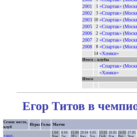
2001
«Спартак» (Моск
1
2002
«Спартак» (Моск
3
2003
«Спартак» (Моск
10
2005
«Спартак» (Моск
2
2006
«Спартак» (Моск
2
2007
«Спартак» (Моск
2
2008
«Спартак» (Моск
8
«Химки»
14
Итого – клубы
«Спартак» (Моск
«Химки»
Итого
Егор Титов в чемпио
Сезон: место,
Игры
Голы
Матчи
клуб
1.04
8.04
15.04
29.04
9.05
13.05
20.05
24.05
27.05
1995
Урм
Ткс
ДГз
Кмз
Тор
СпА
Рсм
Ртр
Чрм