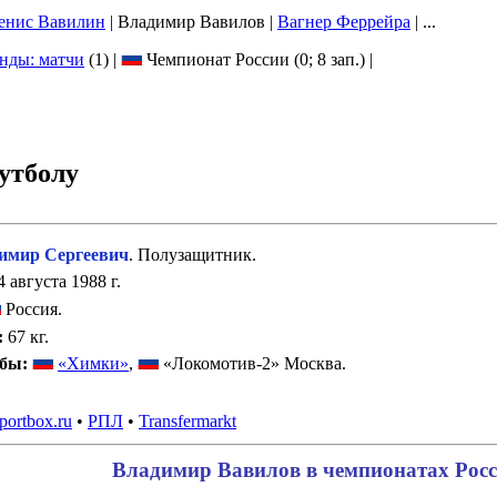
енис Вавилин
| Владимир Вавилов |
Вагнер Феррейра
| ...
нды: матчи
(
1
) |
Чемпионат России (
0
; 8 зап.) |
утболу
мир Сергеевич
. Полузащитник.
 августа 1988 г.
Россия.
:
67 кг.
убы:
«Химки»
,
«Локомотив-2» Москва.
portbox.ru
•
РПЛ
•
Transfermarkt
Владимир Вавилов в чемпионатах Росс