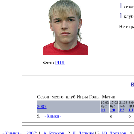
1
сезон
1
клуб
Не игр
Фото
РПЛ
В
Сезон: место, клуб
Игры
Голы
Матчи
10.03
17.03
31.03
8.0
2007
КрС
Куб
Руб
ЦС
0:1
1:0
1:2
1:1
9.
«Химки»
о
о
«Химки» – 2007
: 1.
А. Рожков
| 2.
Д. Ляпкин
| 3.
Ю. Дроздов
| 4