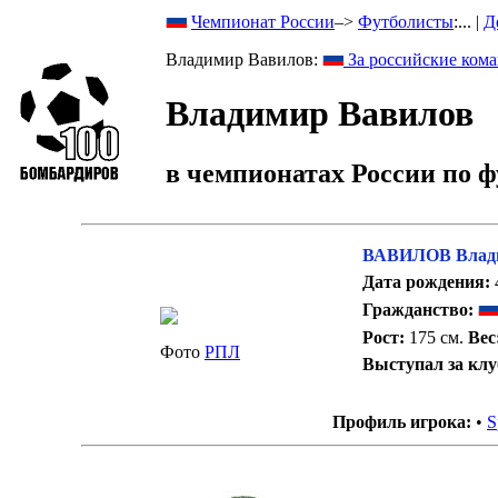
Чемпионат России
–>
Футболисты
:... |
Д
Владимир Вавилов:
За российские кома
Владимир Вавилов
в чемпионатах России по ф
ВАВИЛОВ Влади
Дата рождения:
4
Гражданство:
Рост:
175 см.
Вес
Фото
РПЛ
Выступал за кл
Профиль игрока:
•
S