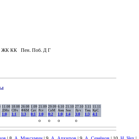
ЖК
КК
Пен.
Поб.
Д
Г
ны
8
11.08
18.08
26.08
1.09
21.09
29.09
6.10
21.10
27.10
3.11
11.11
ДМо
СНч
ФКМ
Сат
Рст
СпМ
Амк
Зен
Луч
Тмь
КрС
1:0
1:1
1:3
0:1
1:0
0:2
1:0
1:4
3:0
1:3
4:1
о
о
о
о
нов
| 8.
А. Максумич
| 9.
А. Архипов
| 9.
А. Семёнов
| 10.
Н. Чех
|