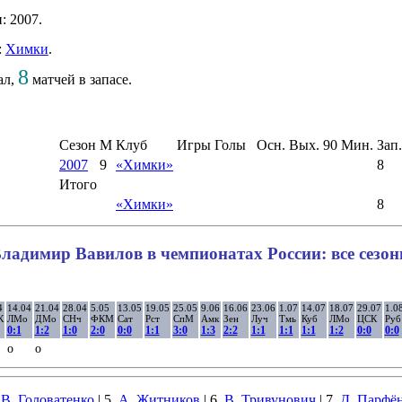
: 2007.
:
Химки
.
8
ал,
матчей в запасе.
Сезон
М
Клуб
Игры
Голы
Осн.
Вых.
90
Мин.
Зап.
2007
9
«Химки»
8
Итого
«Химки»
8
ладимир Вавилов в чемпионатах России: все сезо
4
14.04
21.04
28.04
5.05
13.05
19.05
25.05
9.06
16.06
23.06
1.07
14.07
18.07
29.07
1.0
К
ЛМо
ДМо
СНч
ФКМ
Сат
Рст
СпМ
Амк
Зен
Луч
Тмь
Куб
ЛМо
ЦСК
Руб
0:1
1:2
1:0
2:0
0:0
1:1
3:0
1:3
2:2
1:1
1:1
1:1
1:2
0:0
0:0
о
о
.
В. Головатенко
| 5.
А. Житников
| 6.
В. Тривунович
| 7.
Д. Парфё