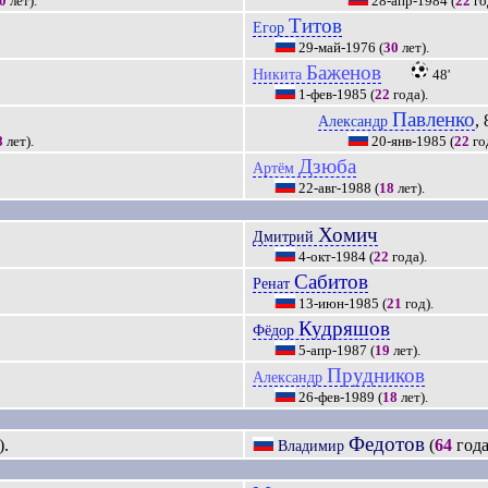
0
лет).
28-апр-1984
(
22
го
Титов
Егор
29-май-1976
(
30
лет).
Баженов
Никита
48'
1-фев-1985
(
22
года).
Павленко
, 
Александр
8
лет).
20-янв-1985
(
22
го
Дзюба
Артём
22-авг-1988
(
18
лет).
Хомич
Дмитрий
4-окт-1984
(
22
года).
Сабитов
Ренат
13-июн-1985
(
21
год).
Кудряшов
Фёдор
5-апр-1987
(
19
лет).
Прудников
Александр
26-фев-1989
(
18
лет).
Федотов
).
(
64
года
Владимир