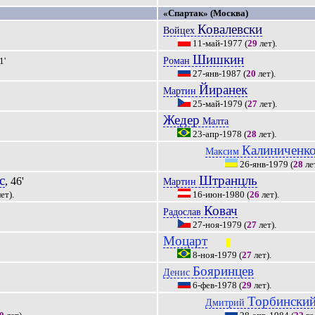
«Спартак» (Москва)
Ковалевски
Войцех
11-май-1977
(
29
лет).
Шишкин
Роман
1'
27-янв-1987
(
20
лет).
Йиранек
Мартин
25-май-1979
(
27
лет).
Жедер
Малта
23-апр-1978
(
28
лет).
Калиниченк
Максим
26-янв-1979
(
28
лет
с
Штранцль
, 46'
Мартин
ет).
16-июн-1980
(
26
лет).
Ковач
Радослав
27-ноя-1979
(
27
лет).
Моцарт
|||
8-ноя-1979
(
27
лет).
Бояринцев
Денис
6-фев-1978
(
29
лет).
Торбински
Дмитрий