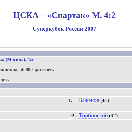
ЦСКА – «Спартак» М. 4:2
Суперкубок России 2007
» (Москва). 4:2
ужники»
.
50 000 зрителей.
дис.
Баженов
1:1 –
(48')
Торбинский
2:2 –
(61')