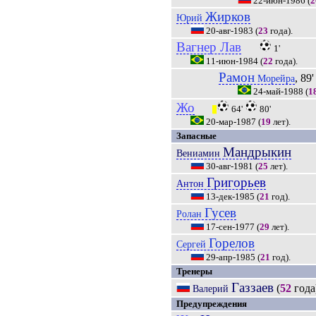
22-июн-1986
(
2
Жирков
Юрий
20-авг-1983
(
23
года).
Вагнер Лав
1'
11-июн-1984
(
22
года).
Рамон
, 89'
Морейра
24-май-1988
(
1
Жо
64'
80'
|||
20-мар-1987
(
19
лет).
Запасные
Мандрыкин
Вениамин
30-авг-1981
(
25
лет).
Григорьев
Антон
13-дек-1985
(
21
год).
Гусев
Ролан
17-сен-1977
(
29
лет).
Горелов
Сергей
29-апр-1985
(
21
год).
Тренеры
Газзаев
(
52
года
Валерий
Предупреждения