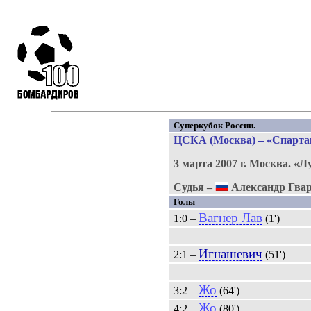
Суперкубок России.
ЦСКА (Москва) – «Спартак
3 марта 2007 г.
Москва.
«Л
Судья –
Александр Гвар
Голы
Вагнер Лав
1:0 –
(1')
Игнашевич
2:1 –
(51')
Жо
3:2 –
(64')
Жо
4:2 –
(80')