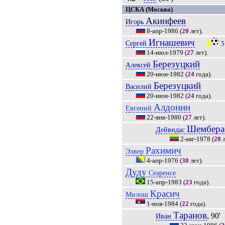
ЦСКА (Москва)
Акинфеев
Игорь
8-апр-1986
(
20
лет).
Игнашевич
Сергей
5
|||
14-июл-1979
(
27
лет).
Березуцкий
Алексей
20-июн-1982
(
24
года).
Березуцкий
Василий
20-июн-1982
(
24
года).
Алдонин
Евгений
22-янв-1980
(
27
лет).
Шембера
Дейвидас
2-авг-1978
(
28
л
Рахимич
Элвер
4-апр-1976
(
30
лет).
Дуду
Сеаренсе
15-апр-1983
(
23
года).
Красич
Милош
1-ноя-1984
(
22
года).
Таранов
, 90'
Иван